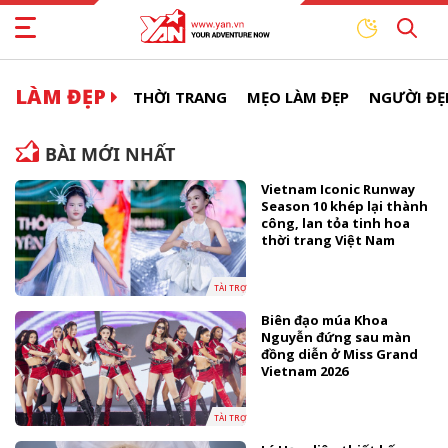
LÀM ĐẸP
THỜI TRANG
MẸO LÀM ĐẸP
NGƯỜI ĐẸ
BÀI MỚI NHẤT
Vietnam Iconic Runway
Season 10 khép lại thành
công, lan tỏa tinh hoa
thời trang Việt Nam
TÀI TRỢ
Biên đạo múa Khoa
Nguyễn đứng sau màn
đồng diễn ở Miss Grand
Vietnam 2026
TÀI TRỢ