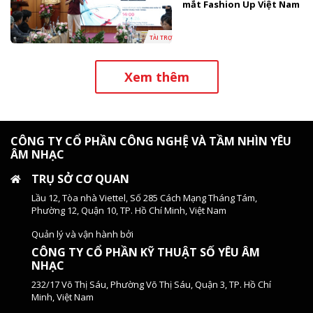
mắt Fashion Up Việt Nam
TÀI TRỢ
Xem thêm
CÔNG TY CỔ PHẦN CÔNG NGHỆ VÀ TẦM NHÌN YÊU
ÂM NHẠC
TRỤ SỞ CƠ QUAN
Lầu 12, Tòa nhà Viettel, Số 285 Cách Mạng Tháng Tám,
Phường 12, Quận 10, TP. Hồ Chí Minh, Việt Nam
Quản lý và vận hành bởi
CÔNG TY CỔ PHẦN KỸ THUẬT SỐ YÊU ÂM
NHẠC
232/17 Võ Thị Sáu, Phường Võ Thị Sáu, Quận 3, TP. Hồ Chí
Minh, Việt Nam