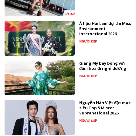
TÀI TRỢ
Á hậu Hải Lam dự thi Miss
Environment
International 2026
NGƯỜI ĐẸP
Giáng My bay bổng với
đầm hoa đi nghỉ dưỡng
NGƯỜI ĐẸP
Nguyễn Hàn Việt đặt mục
tiêu Top 5 Mister
Supranational 2026
NGƯỜI ĐẸP