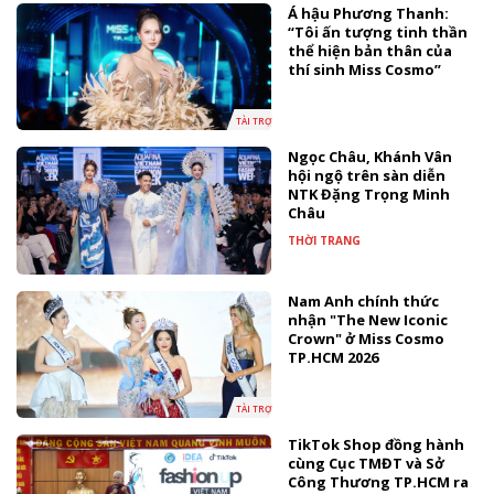
Á hậu Phương Thanh:
“Tôi ấn tượng tinh thần
thể hiện bản thân của
thí sinh Miss Cosmo”
TÀI TRỢ
Ngọc Châu, Khánh Vân
hội ngộ trên sàn diễn
NTK Đặng Trọng Minh
Châu
THỜI TRANG
Nam Anh chính thức
nhận "The New Iconic
Crown" ở Miss Cosmo
TP.HCM 2026
TÀI TRỢ
TikTok Shop đồng hành
cùng Cục TMĐT và Sở
Công Thương TP.HCM ra