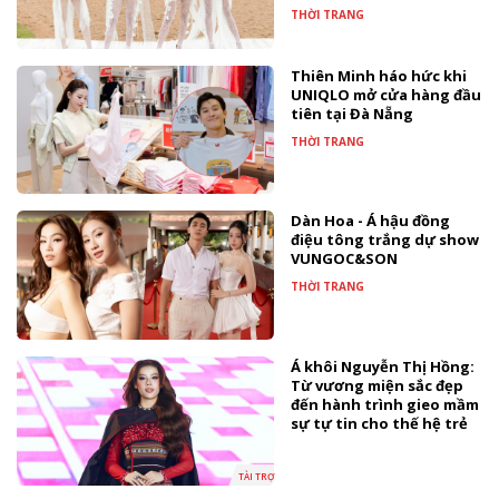
THỜI TRANG
Thiên Minh háo hức khi
UNIQLO mở cửa hàng đầu
tiên tại Đà Nẵng
THỜI TRANG
Dàn Hoa - Á hậu đồng
điệu tông trắng dự show
VUNGOC&SON
THỜI TRANG
Á khôi Nguyễn Thị Hồng:
Từ vương miện sắc đẹp
đến hành trình gieo mầm
sự tự tin cho thế hệ trẻ
TÀI TRỢ