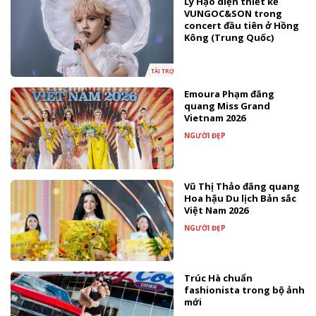
Lý Hạo diện thiết kế
VUNGOC&SON trong
concert đầu tiên ở Hồng
Kông (Trung Quốc)
TÀI TRỢ
Emoura Phạm đăng
quang Miss Grand
Vietnam 2026
NGƯỜI ĐẸP
Vũ Thị Thảo đăng quang
Hoa hậu Du lịch Bản sắc
Việt Nam 2026
NGƯỜI ĐẸP
Trúc Hà chuẩn
fashionista trong bộ ảnh
mới