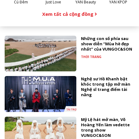
Cú Đêm
Just Love
YAN Beauty
YAN KPOP
Xem tất cả cộng đồng
Những con số phía sau
show diễn “Mùa hè đẹp
nhất” của VUNGOC&SON
THỜI TRANG
Nghệ sư Hồ Khanh bật
khóc trong tập mở màn
Nghệ sĩ trang điểm tài
năng
TÀI TRỢ
Mỹ Lệ hát mở màn, Võ
Hoàng Yến làm vedette
trong show
VUNGOC&SON