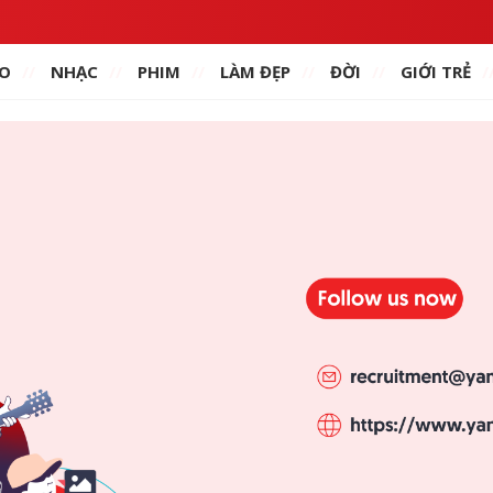
O
NHẠC
PHIM
LÀM ĐẸP
ĐỜI
GIỚI TRẺ