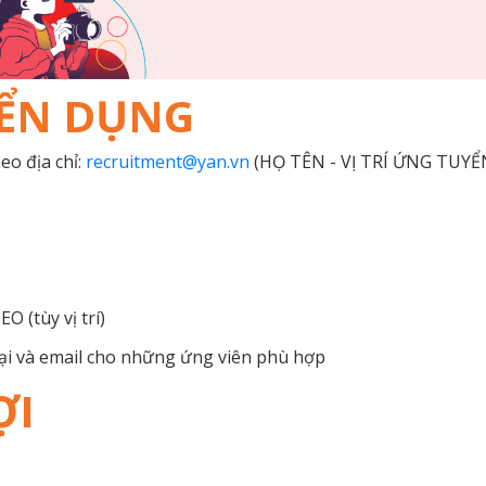
YỂN DỤNG
eo địa chỉ:
recruitment@yan.vn
(HỌ TÊN - VỊ TRÍ ỨNG TUYỂ
p
 (tùy vị trí)
ại và email cho những ứng viên phù hợp
ỢI