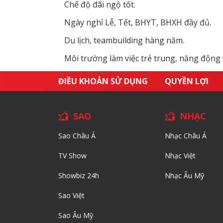
Chế độ đãi ngộ tốt.
Ngày nghỉ Lễ, Tết, BHYT, BHXH đầy đủ.
Du lịch, teambuilding hàng năm.
Môi trường làm việc trẻ trung, năng động 
ĐIỀU KHOẢN SỬ DỤNG
QUYỀN LỢI
SAO
NHẠC
Sao Châu Á
Nhạc Châu Á
TV Show
Nhạc Việt
Showbiz 24h
Nhạc Âu Mỹ
Sao Việt
Sao Âu Mỹ