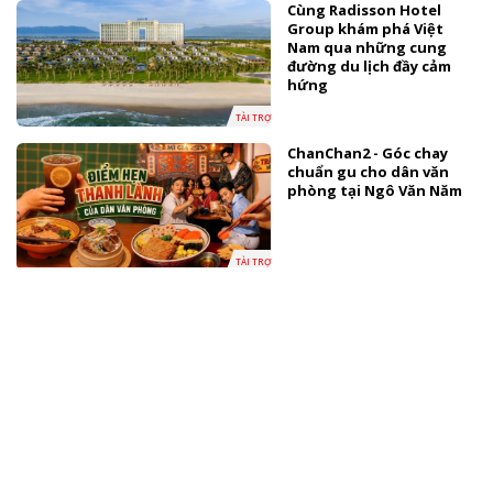
Cùng Radisson Hotel
Group khám phá Việt
Nam qua những cung
đường du lịch đầy cảm
hứng
TÀI TRỢ
ChanChan2 - Góc chay
chuẩn gu cho dân văn
phòng tại Ngô Văn Năm
TÀI TRỢ
LG Electronics ra mắt
dòng laptop LG gram AI
2026 tại Việt Nam
CÔNG NGHỆ
Panasonic chính thức
giới thiệu dòng Tủ lạnh 4
cánh âm tường mới 2026