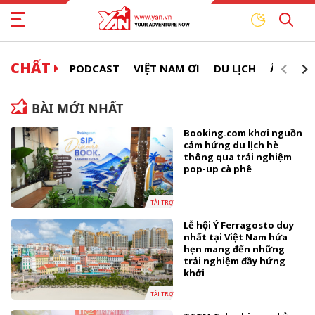
CHẤT
PODCAST
VIỆT NAM ƠI
DU LỊCH
ẨM THỰ
BÀI MỚI NHẤT
Booking.com khơi nguồn
cảm hứng du lịch hè
thông qua trải nghiệm
pop-up cà phê
TÀI TRỢ
Lễ hội Ý Ferragosto duy
nhất tại Việt Nam hứa
hẹn mang đến những
trải nghiệm đầy hứng
khởi
TÀI TRỢ