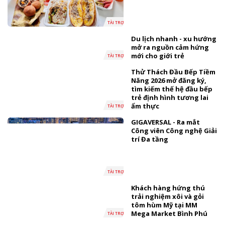
TÀI TRỢ
Du lịch nhanh - xu hướng
mở ra nguồn cảm hứng
mới cho giới trẻ
TÀI TRỢ
Thử Thách Đầu Bếp Tiềm
Năng 2026 mở đăng ký,
tìm kiếm thế hệ đầu bếp
trẻ định hình tương lai
ẩm thực
TÀI TRỢ
GIGAVERSAL - Ra mắt
Công viên Công nghệ Giải
trí Đa tầng
TÀI TRỢ
Khách hàng hứng thú
trải nghiệm xôi và gỏi
tôm hùm Mỹ tại MM
Mega Market Bình Phú
TÀI TRỢ