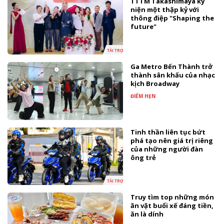
TTTM Takashimaya kỷ
niện một thập kỷ với
thông điệp "Shaping the
future"
TÀI TRỢ
Ga Metro Bến Thành trở
thành sân khấu của nhạc
kịch Broadway
ĐIỂM HẸN
Tinh thần liên tục bứt
phá tạo nên giá trị riêng
của những người đàn
ông trẻ
TÀI TRỢ
Truy tìm top những món
ăn vặt buổi xế đáng tiền,
ăn là dính