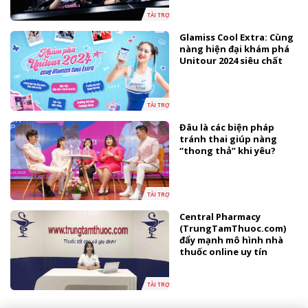
TÀI TRỢ
Glamiss Cool Extra: Cùng
nàng hiện đại khám phá
Unitour 2024 siêu chất
TÀI TRỢ
Đâu là các biện pháp
tránh thai giúp nàng
“thong thả” khi yêu?
TÀI TRỢ
Central Pharmacy
(TrungTamThuoc.com)
đẩy mạnh mô hình nhà
thuốc online uy tín
TÀI TRỢ