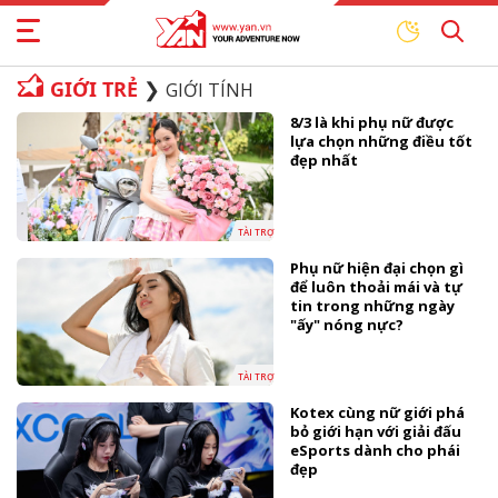
GIỚI TRẺ
GIỚI TÍNH
8/3 là khi phụ nữ được
lựa chọn những điều tốt
đẹp nhất
TÀI TRỢ
Phụ nữ hiện đại chọn gì
để luôn thoải mái và tự
tin trong những ngày
"ấy" nóng nực?
TÀI TRỢ
Kotex cùng nữ giới phá
bỏ giới hạn với giải đấu
eSports dành cho phái
đẹp