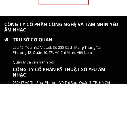
CÔNG TY CỔ PHẦN CÔNG NGHỆ VÀ TẦM NHÌN YÊU
ÂM NHẠC
TRỤ SỞ CƠ QUAN
Lầu 12, Tòa nhà Viettel, Số 285 Cách Mạng Tháng Tám,
Phường 12, Quận 10, TP. Hồ Chí Minh, Việt Nam
Quản lý và vận hành bởi
CÔNG TY CỔ PHẦN KỸ THUẬT SỐ YÊU ÂM
NHẠC
232/17 Võ Thị Sáu, Phường Võ Thị Sáu, Quận 3, TP. Hồ Chí
Minh, Việt Nam
ĐIỆN THOẠI
(+84) 2873 050 788
EMAIL
contact@yan.vn