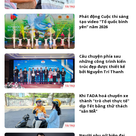
TÀI TRỢ
Phát động Cuộc thi sáng
tạo video “Tổ quốc bình
yên” năm 2026
Câu chuyện phía sau
những công trình kiến
trúc đẹp được thiết kế
bởi Nguyễn Trí Thanh
TÀI TRỢ
Khi TADA hoá chuyến xe
thành "trò chơi thực tế"
dịp Tết bằng thử thách
“săn MÃ”
TÀI TRỢ
Người phụ nữ hiện đại