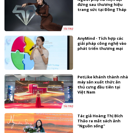
đứng sau thương hiệu
trang sức tại Đồng Tháp
TÀI TRỢ
AnyMind - Tích hợp các
giải pháp công nghệ vào
phát triển thương mại
PetLike khánh thành nhà
máy sản xuất thức ăn
thú cưng đầu tiên tại
Việt Nam
TÀI TRỢ
Tác giả Hoàng Thị Bích
Thảo ra mắt sách ảnh
"Nguồn sống"