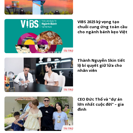
VIBS 2025 kỳ vọng tạo
chuỗi cung ứng toàn cầu
cho ngành bánh kẹo Việt
TÀI TRỢ
Thành Nguyễn Skin tiết
lộ bí quyết giữ lửa cho
nhân viên
TÀI TRỢ
CEO Đức Thổ và “dự án
lớn nhất cuộc đời” – gia
đình
TÀI TRỢ