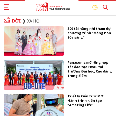
ĐỜI
XÃ HỘI
300 tài năng nhí tham dự
chương trình "Măng non
tỏa sáng"
Panasonic mở rộng hợp
tác đào tạo HVAC tại
trường Đại học, Cao đẳng
trọng điểm
TÀI TRỢ
Triết lý kiến trúc MO:
Hành trình kiến tạo
“Amazing Life”