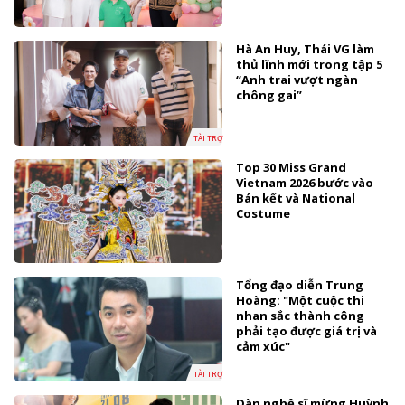
Hà An Huy, Thái VG làm
thủ lĩnh mới trong tập 5
“Anh trai vượt ngàn
chông gai”
TÀI TRỢ
Top 30 Miss Grand
Vietnam 2026 bước vào
Bán kết và National
Costume
Tổng đạo diễn Trung
Hoàng: "Một cuộc thi
nhan sắc thành công
phải tạo được giá trị và
cảm xúc"
TÀI TRỢ
Dàn nghệ sĩ mừng Huỳnh