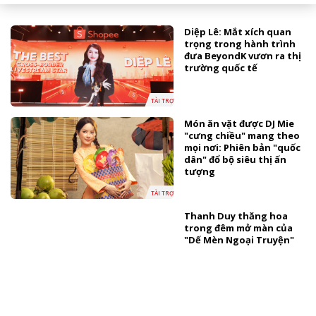
Diệp Lê: Mắt xích quan
trọng trong hành trình
đưa BeyondK vươn ra thị
trường quốc tế
TÀI TRỢ
Món ăn vặt được DJ Mie
"cưng chiều" mang theo
mọi nơi: Phiên bản "quốc
dân" đổ bộ siêu thị ấn
tượng
TÀI TRỢ
Thanh Duy thăng hoa
trong đêm mở màn của
"Dế Mèn Ngoại Truyện"
Gavin Nguyễn và góc
nhìn về “sự độc bản” của
thế hệ nhà thiết kế trẻ