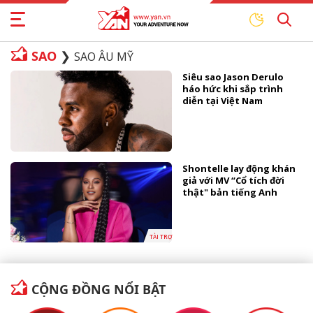
SAO
SAO ÂU MỸ
Siêu sao Jason Derulo
háo hức khi sắp trình
diễn tại Việt Nam
Shontelle lay động khán
giả với MV “Cổ tích đời
thật" bản tiếng Anh
TÀI TRỢ
CỘNG ĐỒNG NỔI BẬT