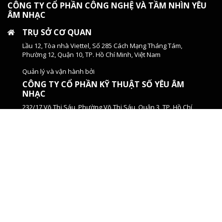
CÔNG TY CỔ PHẦN CÔNG NGHỆ VÀ TẦM NHÌN YÊU
ÂM NHẠC
TRỤ SỞ CƠ QUAN
Lầu 12, Tòa nhà Viettel, Số 285 Cách Mạng Tháng Tám,
Phường 12, Quận 10, TP. Hồ Chí Minh, Việt Nam
Quản lý và vận hành bởi
CÔNG TY CỔ PHẦN KỸ THUẬT SỐ YÊU ÂM
NHẠC
232/17 Võ Thị Sáu, Phường Võ Thị Sáu, Quận 3, TP. Hồ Chí
Minh, Việt Nam
ĐIỆN THOẠI
(+84) 2873 050 788
EMAIL
contact@yan.vn
Giấy phép thiết lập Trang thông tin Điện tử Tổng hợp số
20/GP-STTTT do Sở Thông tin và Truyền thông TP. Hồ Chí
Minh cấp ngày 20/08/2023, sửa đổi bổ sung theo Giấy
phép số 18/QĐ-STTTT-ICP ngày 21/09/2023