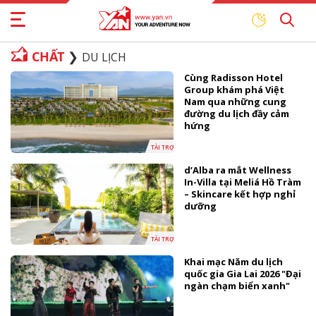
CHẤT
DU LỊCH
Cùng Radisson Hotel
Group khám phá Việt
Nam qua những cung
đường du lịch đầy cảm
hứng
TÀI TRỢ
d’Alba ra mắt Wellness
In-Villa tại Meliá Hồ Tràm
– Skincare kết hợp nghỉ
dưỡng
TÀI TRỢ
Khai mạc Năm du lịch
quốc gia Gia Lai 2026 "Đại
ngàn chạm biển xanh"