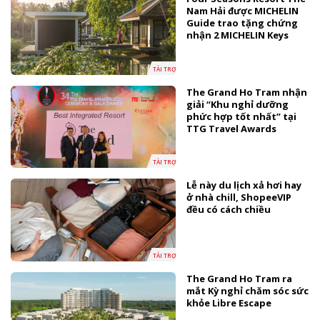
Nam Hải được MICHELIN
Guide trao tặng chứng
nhận 2 MICHELIN Keys
TÀI TRỢ
The Grand Ho Tram nhận
giải “Khu nghỉ dưỡng
phức hợp tốt nhất” tại
TTG Travel Awards
TÀI TRỢ
Lễ này du lịch xả hơi hay
ở nhà chill, ShopeeVIP
đều có cách chiều
TÀI TRỢ
The Grand Ho Tram ra
mắt Kỳ nghỉ chăm sóc sức
khỏe Libre Escape