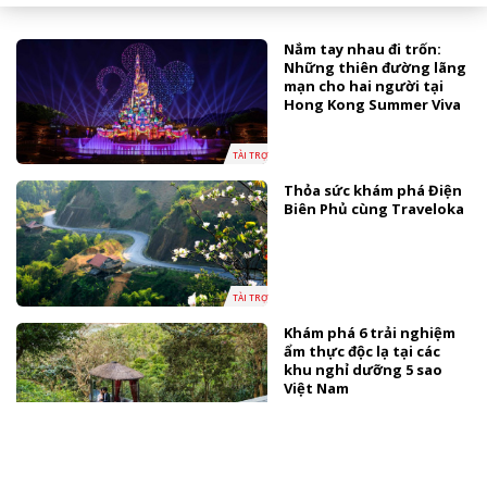
Nắm tay nhau đi trốn:
Những thiên đường lãng
mạn cho hai người tại
Hong Kong Summer Viva
TÀI TRỢ
Thỏa sức khám phá Điện
Biên Phủ cùng Traveloka
TÀI TRỢ
Khám phá 6 trải nghiệm
ẩm thực độc lạ tại các
khu nghỉ dưỡng 5 sao
Việt Nam
TÀI TRỢ
Khám phá các khách sạn