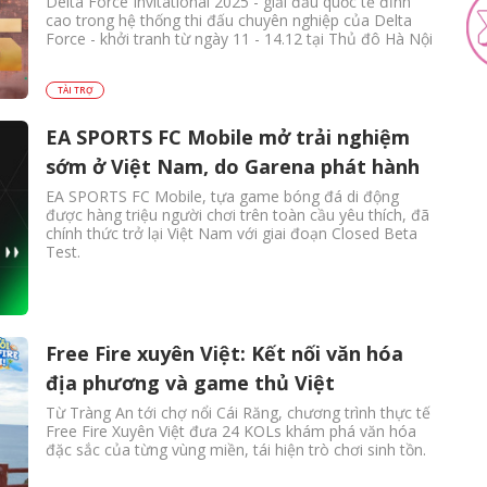
Delta Force Invitational 2025 - giải đấu quốc tế đỉnh
cao trong hệ thống thi đấu chuyên nghiệp của Delta
Force - khởi tranh từ ngày 11 - 14.12 tại Thủ đô Hà Nội
TÀI TRỢ
EA SPORTS FC Mobile mở trải nghiệm
sớm ở Việt Nam, do Garena phát hành
EA SPORTS FC Mobile, tựa game bóng đá di động
được hàng triệu người chơi trên toàn cầu yêu thích, đã
chính thức trở lại Việt Nam với giai đoạn Closed Beta
Test.
Free Fire xuyên Việt: Kết nối văn hóa
địa phương và game thủ Việt
Từ Tràng An tới chợ nổi Cái Răng, chương trình thực tế
Free Fire Xuyên Việt đưa 24 KOLs khám phá văn hóa
đặc sắc của từng vùng miền, tái hiện trò chơi sinh tồn.