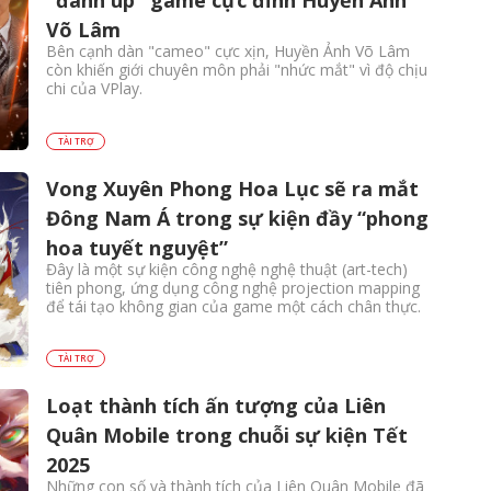
"đánh úp" game cực đỉnh Huyền Ảnh
Võ Lâm
Bên cạnh dàn "cameo" cực xịn, Huyền Ảnh Võ Lâm
còn khiến giới chuyên môn phải "nhức mắt" vì độ chịu
chi của VPlay.
TÀI TRỢ
Vong Xuyên Phong Hoa Lục sẽ ra mắt
Đông Nam Á trong sự kiện đầy “phong
hoa tuyết nguyệt”
Đây là một sự kiện công nghệ nghệ thuật (art-tech)
tiên phong, ứng dụng công nghệ projection mapping
để tái tạo không gian của game một cách chân thực.
TÀI TRỢ
Loạt thành tích ấn tượng của Liên
Quân Mobile trong chuỗi sự kiện Tết
2025
Những con số và thành tích của Liên Quân Mobile đã