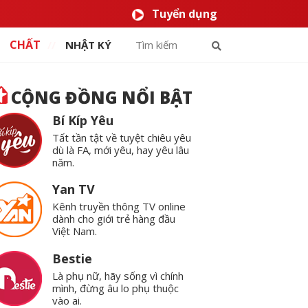
Tuyển dụng
CHẤT
NHẬT KÝ
CỘNG ĐỒNG NỔI BẬT
Bí Kíp Yêu
Tất tần tật về tuyệt chiêu yêu
dù là FA, mới yêu, hay yêu lâu
năm.
Yan TV
Kênh truyền thông TV online
dành cho giới trẻ hàng đầu
Việt Nam.
Bestie
Là phụ nữ, hãy sống vì chính
mình, đừng âu lo phụ thuộc
vào ai.