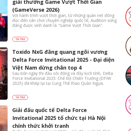
giải thưởng Game Vượt Thời Gian
(GameVerse 2026)
Với hành trình vượt thời gian, từ những quán net đông
đúc đến sân chơi chuyên nghiệp quốc tế, Audition xứng
đáng được vinh danh là "Game Vượt Thời Gian".
TÀI TRỢ
Toxido NxG đăng quang ngôi vương
Delta Force Invitational 2025 - Đại diện
Việt Nam dừng chân top 4
Sau bốn ngày thi đấu sôi động và đầy kịch tính, Delta
Force Invitational 2025: Chế Độ Chiến Trường (DFIW
2025) đã khép lại tại Cung Thể thao Quần Ngựa.
TÀI TRỢ
Giải đấu quốc tế Delta Force
Invitational 2025 tổ chức tại Hà Nội
chính thức khởi tranh