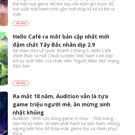
thể hiện tựa game MOBA này vẫn luôn giữ được độ
hot suốt một hành trình gần một thập kỷ kể từ khi ra
mắt.
TÀI TRỢ
Hello Café ra mắt bản cập nhất mới
đậm chất Tây Bắc nhân dịp 2.9
Để chào đón Lễ Quốc Khánh 2 tháng 9, Hello Café
chính thức ra mắt Chuỗi sự kiện “Việt Nam tươi đẹp”
với sự xuất hiện của nhân viên “Người Miền Núi” mang
đậm bản
TÀI TRỢ
Ra mắt 18 năm, Audition vẫn là tựa
game triệu người mê, ăn mừng sinh
nhật khủng
Audition - đỉnh cao dòng game m nhạc - Thời trang -
Hẹn hò kỷ niệm 18 năm phát hành tại Việt Nam, không
ngừng biến hóa để thỏa mãn game thủ và chinh phục
thế h