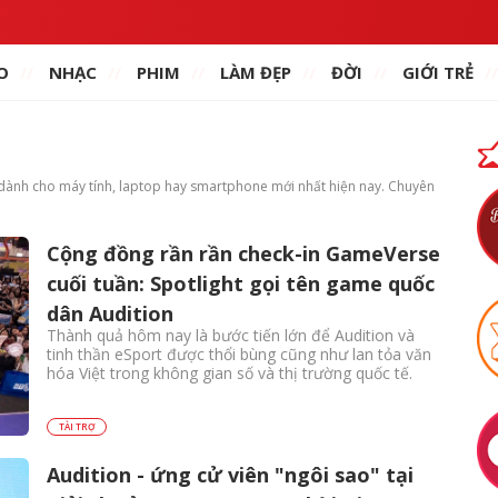
O
NHẠC
PHIM
LÀM ĐẸP
ĐỜI
GIỚI TRẺ
e dành cho máy tính, laptop hay smartphone mới nhất hiện nay. Chuyên
Cộng đồng rần rần check-in GameVerse
cuối tuần: Spotlight gọi tên game quốc
dân Audition
Thành quả hôm nay là bước tiến lớn để Audition và
tinh thần eSport được thổi bùng cũng như lan tỏa văn
hóa Việt trong không gian số và thị trường quốc tế.
TÀI TRỢ
Audition - ứng cử viên "ngôi sao" tại