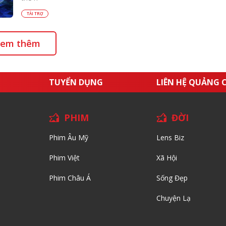
TÀI TRỢ
em thêm
TUYỂN DỤNG
LIÊN HỆ QUẢNG 
PHIM
ĐỜI
Phim Âu Mỹ
Lens Biz
Phim Việt
Xã Hội
Phim Châu Á
Sống Đẹp
Chuyện Lạ