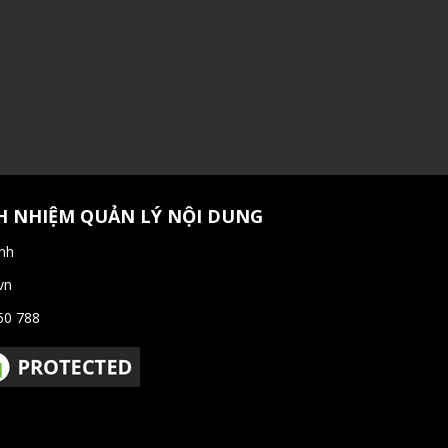
H NHIỆM QUẢN LÝ NỘI DUNG
nh
vn
50 788