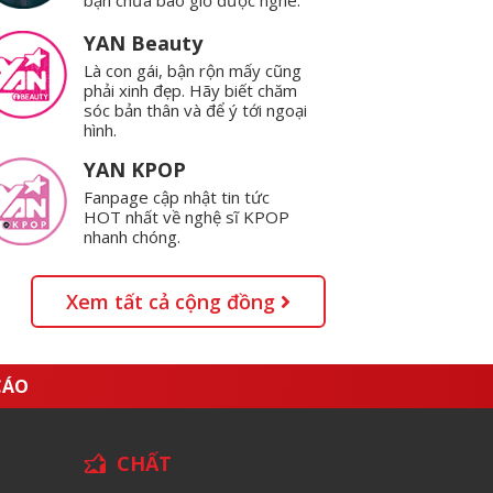
YAN Beauty
Là con gái, bận rộn mấy cũng
phải xinh đẹp. Hãy biết chăm
sóc bản thân và để ý tới ngoại
hình.
YAN KPOP
Fanpage cập nhật tin tức
HOT nhất về nghệ sĩ KPOP
nhanh chóng.
Xem tất cả cộng đồng
CÁO
CHẤT