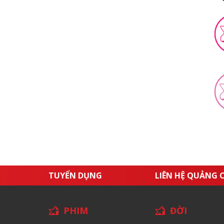
TUYỂN DỤNG
LIÊN HỆ QUẢNG 
PHIM
ĐỜI