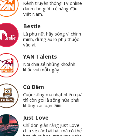
Kênh truyền thông TV online
dành cho giới trẻ hàng đầu
Việt Nam.
Bestie
Là phụ nữ, hãy sống vì chính
mình, đừng âu lo phụ thuộc
vào ai.
YAN Talents
Nơi chia sẻ những khoảnh
khắc vui mỗi ngày.
Cú Đêm
Cuộc sống mà nhạt nhẽo quá
thì còn gọi là sống nữa phải
không các bạn êiiiiii
Just Love
Chỉ đơn giản rằng Just Love
chia sẻ các bài hát mà có thể
bạn chưa bao giờ được nghe.