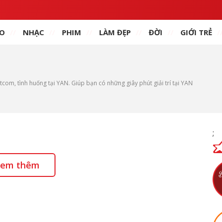
O
NHẠC
PHIM
LÀM ĐẸP
ĐỜI
GIỚI TRẺ
tcom, tình huống tại YAN. Giúp bạn có những giây phút giải trí tại YAN
;
em thêm