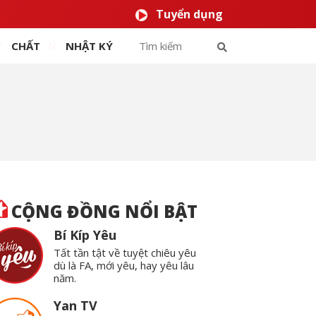
Tuyển dụng
CHẤT
NHẬT KÝ
CỘNG ĐỒNG NỔI BẬT
Bí Kíp Yêu
Tất tần tật về tuyệt chiêu yêu
dù là FA, mới yêu, hay yêu lâu
năm.
Yan TV