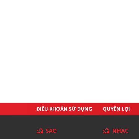
ĐIỀU KHOẢN SỬ DỤNG
QUYỀN LỢI
SAO
NHẠC