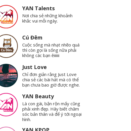
YAN Talents
Nơi chia sẻ những khoảnh
khắc vui mỗi ngày.
Cú Đêm
Cuộc sống mà nhạt nhẽo quá
thì còn gọi là sống nữa phải
không các bạn êiiiiii
Just Love
Chỉ đơn giản rằng Just Love
chia sẻ các bài hát mà có thể
bạn chưa bao giờ được nghe.
YAN Beauty
Là con gái, bận rộn mấy cũng
phải xinh đẹp. Hãy biết chăm
sóc bản thân và để ý tới ngoại
hình.
YAN KPOP