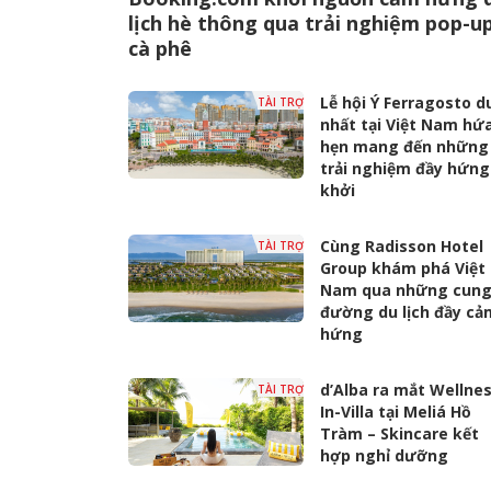
lịch hè thông qua trải nghiệm pop-u
cà phê
Lễ hội Ý Ferragosto d
TÀI TRỢ
nhất tại Việt Nam hứ
hẹn mang đến những
trải nghiệm đầy hứng
khởi
Cùng Radisson Hotel
TÀI TRỢ
Group khám phá Việt
Nam qua những cun
đường du lịch đầy cả
hứng
d’Alba ra mắt Wellne
TÀI TRỢ
In-Villa tại Meliá Hồ
Tràm – Skincare kết
hợp nghỉ dưỡng