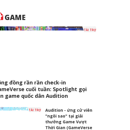
GAME
TÀI TRỢ
ng đồng rần rần check-in
meVerse cuối tuần: Spotlight gọi
ên game quốc dân Audition
Audition - ứng cử viên
TÀI TRỢ
"ngôi sao" tại giải
thưởng Game Vượt
Thời Gian (GameVerse