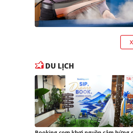
X
DU LỊCH
TÀI
Booking.com khơi nguồn cảm hứng 