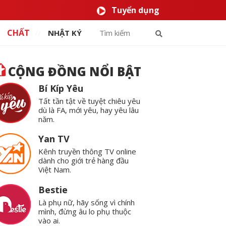
Tuyển dụng
CHẤT
NHẬT KÝ
CỘNG ĐỒNG NỔI BẬT
Bí Kíp Yêu
Tất tần tật về tuyệt chiêu yêu
dù là FA, mới yêu, hay yêu lâu
năm.
Yan TV
Kênh truyền thông TV online
dành cho giới trẻ hàng đầu
Việt Nam.
Bestie
Là phụ nữ, hãy sống vì chính
mình, đừng âu lo phụ thuộc
vào ai.