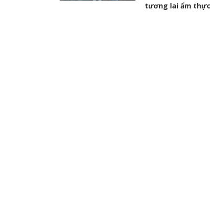
tương lai ẩm thực
Khách hàng hứng th
TÀI TRỢ
trải nghiệm xôi và gỏi
tôm hùm Mỹ tại MM
Mega Market Bình Ph
ChanChan2 - Góc cha
TÀI TRỢ
chuẩn gu cho dân văn
phòng tại Ngô Văn N
ĐIỀU KHOẢN SỬ DỤNG
QUYỀN LỢI
SAO
NHẠC