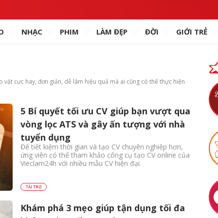
O
NHẠC
PHIM
LÀM ĐẸP
ĐỜI
GIỚI TRẺ
vặt cực hay, đơn giản, dễ làm hiệu quả mà ai cũng có thể thực hiện
5 Bí quyết tối ưu CV giúp bạn vượt qua
vòng lọc ATS và gây ấn tượng với nhà
tuyển dụng
Để tiết kiệm thời gian và tạo CV chuyên nghiệp hơn,
ứng viên có thể tham khảo công cụ tạo CV online của
Vieclam24h với nhiều mẫu CV hiện đại.
TÀI TRỢ
Khám phá 3 mẹo giúp tận dụng tối đa