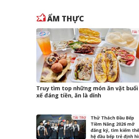
ẨM THỰC
TÀI
Truy tìm top những món ăn vặt buổi
xế đáng tiền, ăn là dính
Thử Thách Đầu Bếp
TÀI TRỢ
Tiềm Năng 2026 mở
đăng ký, tìm kiếm th
hệ đầu bếp trẻ định h