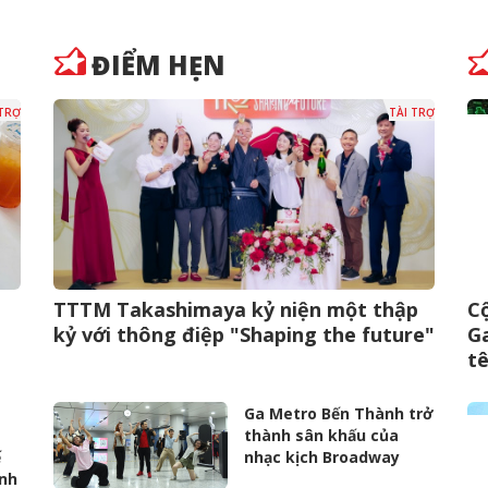
ĐIỂM HẸN
 TRỢ
TÀI TRỢ
TTTM Takashimaya kỷ niện một thập
Cộ
kỷ với thông điệp "Shaping the future"
Ga
t
Ga Metro Bến Thành trở
thành sân khấu của
ế
nhạc kịch Broadway
ình