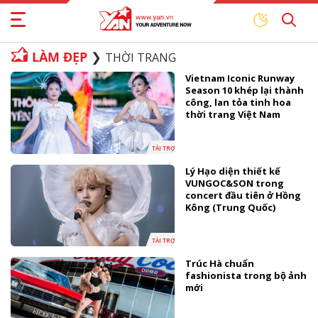
LÀM ĐẸP
THỜI TRANG
Vietnam Iconic Runway
Season 10 khép lại thành
công, lan tỏa tinh hoa
thời trang Việt Nam
TÀI TRỢ
Lý Hạo diện thiết kế
VUNGOC&SON trong
concert đầu tiên ở Hồng
Kông (Trung Quốc)
TÀI TRỢ
Trúc Hà chuẩn
fashionista trong bộ ảnh
mới