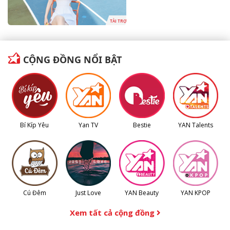
TÀI TRỢ
CỘNG ĐỒNG NỔI BẬT
Bí Kíp Yêu
Yan TV
Bestie
YAN Talents
Cú Đêm
Just Love
YAN Beauty
YAN KPOP
Xem tất cả cộng đồng