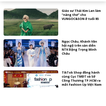
Giáo sư Thái Kim Lan làm
“nàng thơ” cho
VUNGOC&SON ở tuổi 85
Ngọc Châu, Khánh Vân
hội ngộ trên sàn diễn
NTK Đặng Trọng Minh
Châu
TikTok Shop đồng hành
cùng Cục TMĐT và Sở
Công Thương TP.HCM ra
mắt Fashion Up Việt Nam
TÀI TRỢ
Thời trang kể chuyện