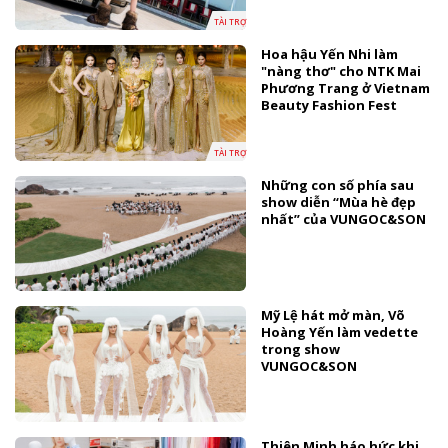
TÀI TRỢ
Hoa hậu Yến Nhi làm
"nàng thơ" cho NTK Mai
Phương Trang ở Vietnam
Beauty Fashion Fest
TÀI TRỢ
Những con số phía sau
show diễn “Mùa hè đẹp
nhất” của VUNGOC&SON
Mỹ Lệ hát mở màn, Võ
Hoàng Yến làm vedette
trong show
VUNGOC&SON
Thiên Minh háo hức khi