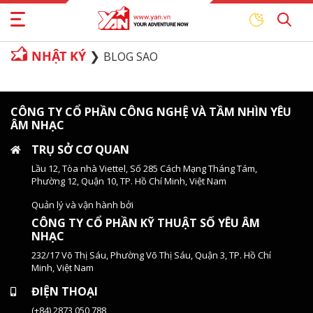
NHẬT KÝ
BLOG SAO
CÔNG TY CỔ PHẦN CÔNG NGHỆ VÀ TẦM NHÌN YÊU
ÂM NHẠC
TRỤ SỞ CƠ QUAN
Lầu 12, Tòa nhà Viettel, Số 285 Cách Mạng Tháng Tám,
Phường 12, Quận 10, TP. Hồ Chí Minh, Việt Nam
Quản lý và vận hành bởi
CÔNG TY CỔ PHẦN KỸ THUẬT SỐ YÊU ÂM
NHẠC
232/17 Võ Thị Sáu, Phường Võ Thị Sáu, Quận 3, TP. Hồ Chí
Minh, Việt Nam
ĐIỆN THOẠI
(+84) 2873 050 788