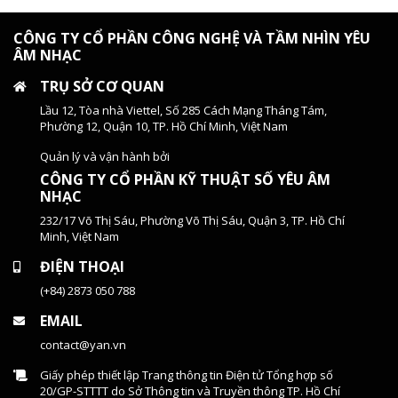
CÔNG TY CỔ PHẦN CÔNG NGHỆ VÀ TẦM NHÌN YÊU
ÂM NHẠC
TRỤ SỞ CƠ QUAN
Lầu 12, Tòa nhà Viettel, Số 285 Cách Mạng Tháng Tám,
Phường 12, Quận 10, TP. Hồ Chí Minh, Việt Nam
Quản lý và vận hành bởi
CÔNG TY CỔ PHẦN KỸ THUẬT SỐ YÊU ÂM
NHẠC
232/17 Võ Thị Sáu, Phường Võ Thị Sáu, Quận 3, TP. Hồ Chí
Minh, Việt Nam
ĐIỆN THOẠI
(+84) 2873 050 788
EMAIL
contact@yan.vn
Giấy phép thiết lập Trang thông tin Điện tử Tổng hợp số
20/GP-STTTT do Sở Thông tin và Truyền thông TP. Hồ Chí