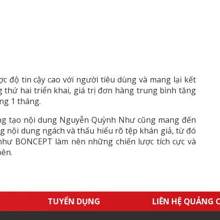
c độ tin cậy cao với người tiêu dùng và mang lại kết
g thứ hai triển khai, giá trị đơn hàng trung bình tăng
ng 1 tháng.
sáng tạo nội dung Nguyễn Quỳnh Như cũng mang đến
g nội dung ngách và thấu hiểu rõ tệp khán giả, từ đó
 như BONCEPT làm nên những chiến lược tích cực và
bên.
TUYỂN DỤNG
LIÊN HỆ QUẢNG 