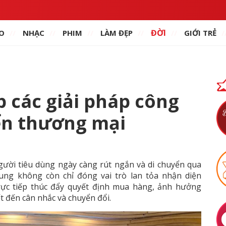
ĐỜI
O
NHẠC
PHIM
LÀM ĐẸP
GIỚI TRẺ
p các giải pháp công
ển thương mại
ười tiêu dùng ngày càng rút ngắn và di chuyển qua
ung không còn chỉ đóng vai trò lan tỏa nhận diện
rực tiếp thúc đẩy quyết định mua hàng, ảnh hưởng
t đến cân nhắc và chuyển đổi.