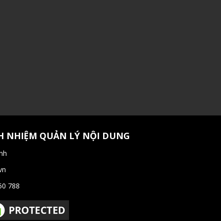
H NHIỆM QUẢN LÝ NỘI DUNG
nh
vn
50 788