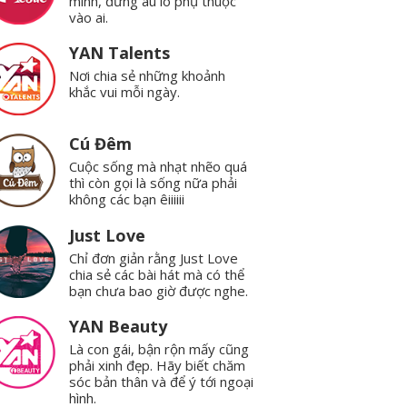
mình, đừng âu lo phụ thuộc
vào ai.
YAN Talents
Nơi chia sẻ những khoảnh
khắc vui mỗi ngày.
Cú Đêm
Cuộc sống mà nhạt nhẽo quá
thì còn gọi là sống nữa phải
không các bạn êiiiiii
Just Love
Chỉ đơn giản rằng Just Love
chia sẻ các bài hát mà có thể
bạn chưa bao giờ được nghe.
YAN Beauty
Là con gái, bận rộn mấy cũng
phải xinh đẹp. Hãy biết chăm
sóc bản thân và để ý tới ngoại
hình.