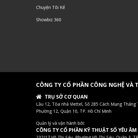
Chuyện Tôi Kể
Showbiz 360
CÔNG TY CỔ PHẦN CÔNG NGHỆ VÀ 
TRỤ SỞ CƠ QUAN
Lầu 12, Tòa nhà Viettel, Số 285 Cách Mạng Tháng
Phường 12, Quận 10, TP. Hồ Chí Minh
Quản lý và vận hành bởi:
CÔNG TY CỔ PHẦN KỸ THUẬT SỐ YÊU ÂM
232/17 Võ Thị Sáu, Phường Võ Thị Sáu, Quận 3, TP