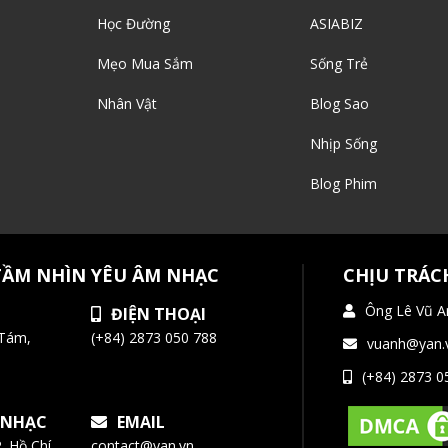
Học Đường
ASIABIZ
Mẹo Mua Sắm
Sống Trẻ
Nhân Vật
Blog Sao
Nhịp Sống
Blog Phim
TẦM NHÌN YÊU ÂM NHẠC
CHỊU TRÁC
Ông Lê Vũ A
ĐIỆN THOẠI
 Tám,
(+84) 2873 050 788
vuanh@yan.
(+84) 2873 0
 NHẠC
EMAIL
. Hồ Chí
contact@yan.vn