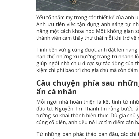
Yếu tố thẩm mỹ trong các thiết kế của anh l
Anh ưu tiên việc tận dụng ánh sáng tự nhi
năng một cách khoa học. Một không gian sốn
thành viên cảm thấy thư thái mỗi khi trở về 
Tính bền vững cũng được anh đặt lên hàng đ
hạn chế những xu hướng trang trí nhanh lỗi 
giúp ngôi nhà chịu được sự tác động của thờ
kiệm chi phí bảo trì cho gia chủ mà còn đảm b
Câu chuyện phía sau nhữn
ấn cá nhân
Mỗi ngôi nhà hoàn thiện là kết tinh từ nhữ
đầu tư. Nguyễn Trí Thanh tin rằng bước l
tưởng sơ khai thành hiện thực. Dù gia chủ
cúng cổ điển, anh đều nỗ lực tìm điểm cân bằ
Từ những bản phác thảo ban đầu, các chi 