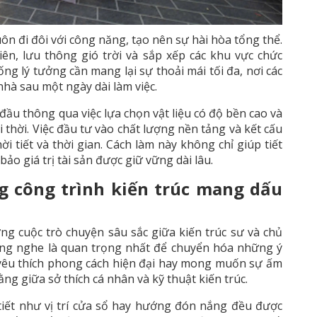
uôn đi đôi với công năng, tạo nên sự hài hòa tổng thể.
ên, lưu thông gió trời và sắp xếp các khu vực chức
g lý tưởng cần mang lại sự thoải mái tối đa, nơi các
nhà sau một ngày dài làm việc.
ầu thông qua việc lựa chọn vật liệu có độ bền cao và
thời. Việc đầu tư vào chất lượng nền tảng và kết cấu
i tiết và thời gian. Cách làm này không chỉ giúp tiết
ảo giá trị tài sản được giữ vững dài lâu.
g công trình kiến trúc mang dấu
ng cuộc trò chuyện sâu sắc giữa kiến trúc sư và chủ
ắng nghe là quan trọng nhất để chuyển hóa những ý
 yêu thích phong cách hiện đại hay mong muốn sự ấm
ng giữa sở thích cá nhân và kỹ thuật kiến trúc.
tiết như vị trí cửa sổ hay hướng đón nắng đều được