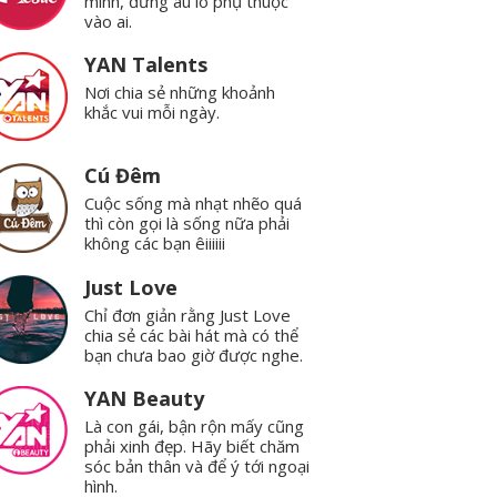
mình, đừng âu lo phụ thuộc
vào ai.
YAN Talents
Nơi chia sẻ những khoảnh
khắc vui mỗi ngày.
Cú Đêm
Cuộc sống mà nhạt nhẽo quá
thì còn gọi là sống nữa phải
không các bạn êiiiiii
Just Love
Chỉ đơn giản rằng Just Love
chia sẻ các bài hát mà có thể
bạn chưa bao giờ được nghe.
YAN Beauty
Là con gái, bận rộn mấy cũng
phải xinh đẹp. Hãy biết chăm
sóc bản thân và để ý tới ngoại
hình.