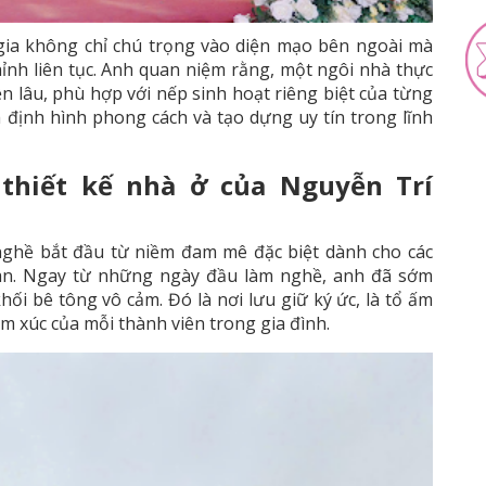
ia không chỉ chú trọng vào diện mạo bên ngoài mà
hỉnh liên tục. Anh quan niệm rằng, một ngôi nhà thực
bền lâu, phù hợp với nếp sinh hoạt riêng biệt của từng
h định hình phong cách và tạo dựng uy tín trong lĩnh
thiết kế nhà ở của Nguyễn Trí
ghề bắt đầu từ niềm đam mê đặc biệt dành cho các
gian. Ngay từ những ngày đầu làm nghề, anh đã sớm
ối bê tông vô cảm. Đó là nơi lưu giữ ký ức, là tổ ấm
 xúc của mỗi thành viên trong gia đình.