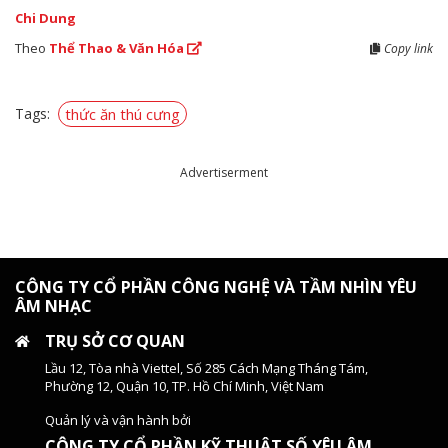
Chi Dung
Theo
Thể Thao & Văn Hóa
Copy link
Tags:
thức ăn thú cưng
Advertiserment
CÔNG TY CỔ PHẦN CÔNG NGHỆ VÀ TẦM NHÌN YÊU
ÂM NHẠC
TRỤ SỞ CƠ QUAN
Lầu 12, Tòa nhà Viettel, Số 285 Cách Mạng Tháng Tám,
Phường 12, Quận 10, TP. Hồ Chí Minh, Việt Nam
Quản lý và vận hành bởi
CÔNG TY CỔ PHẦN KỸ THUẬT SỐ YÊU ÂM