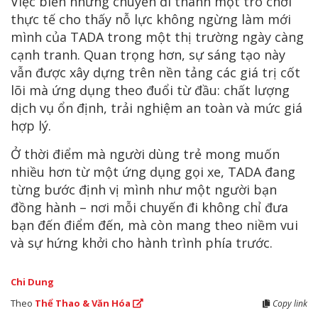
Việc biến những chuyến đi thành một trò chơi
thực tế cho thấy nỗ lực không ngừng làm mới
mình của TADA trong một thị trường ngày càng
cạnh tranh. Quan trọng hơn, sự sáng tạo này
vẫn được xây dựng trên nền tảng các giá trị cốt
lõi mà ứng dụng theo đuổi từ đầu: chất lượng
dịch vụ ổn định, trải nghiệm an toàn và mức giá
hợp lý.
Ở thời điểm mà người dùng trẻ mong muốn
nhiều hơn từ một ứng dụng gọi xe, TADA đang
từng bước định vị mình như một người bạn
đồng hành – nơi mỗi chuyến đi không chỉ đưa
bạn đến điểm đến, mà còn mang theo niềm vui
và sự hứng khởi cho hành trình phía trước.
Chi Dung
Theo
Thể Thao & Văn Hóa
Copy link