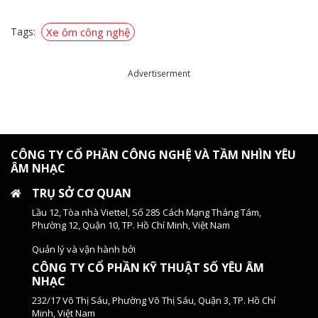
Tags:
Xe ôm công nghệ
Advertiserment
CÔNG TY CỔ PHẦN CÔNG NGHỆ VÀ TẦM NHÌN YÊU
ÂM NHẠC
TRỤ SỞ CƠ QUAN
Lầu 12, Tòa nhà Viettel, Số 285 Cách Mạng Tháng Tám,
Phường 12, Quận 10, TP. Hồ Chí Minh, Việt Nam
Quản lý và vận hành bởi
CÔNG TY CỔ PHẦN KỸ THUẬT SỐ YÊU ÂM
NHẠC
232/17 Võ Thị Sáu, Phường Võ Thị Sáu, Quận 3, TP. Hồ Chí
Minh, Việt Nam