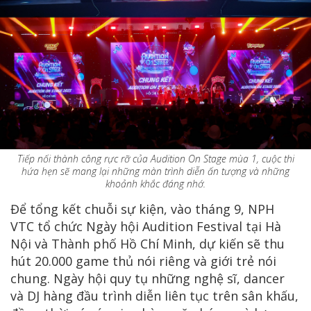
Tiếp nối thành công rực rỡ của Audition On Stage mùa 1, cuộc thi
hứa hẹn sẽ mang lại những màn trình diễn ấn tượng và những
khoảnh khắc đáng nhớ.
Để tổng kết chuỗi sự kiện, vào tháng 9, NPH
VTC tổ chức Ngày hội Audition Festival tại Hà
Nội và Thành phố Hồ Chí Minh, dự kiến sẽ thu
hút 20.000 game thủ nói riêng và giới trẻ nói
chung. Ngày hội quy tụ những nghệ sĩ, dancer
và DJ hàng đầu trình diễn liên tục trên sân khấu,