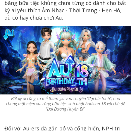
bằng bữa tiệc khủng chưa từng có dành cho bất
kỳ ai yêu thích Âm Nhạc - Thời Trang - Hẹn Hò,
dù có hay chưa chơi Au.
Bất kỳ ai cũng có thể tham gia vào chuyến “đại hải trình”, hòa
chung một niềm vui cùng bữa tiệc sinh nhật Audition 18 với chủ đề
“Đại Dương Huyền Bí”
Đối với Au-ers đã gắn bó và cống hiến, NPH tri