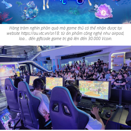
Hàng trăm nghìn phần quà mà game thủ có thể nhận được tại
website https://au.vtc.vn/sn18: từ ấn phẩm công nghệ như airpod,
loa… đến giftcode game trị giá lên đến 30.000 Vcoin.