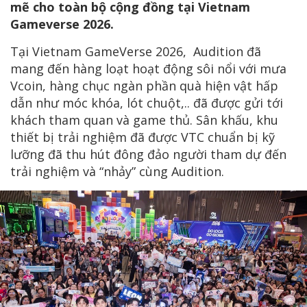
mẽ cho toàn bộ cộng đồng tại Vietnam
Gameverse 2026.
Tại Vietnam GameVerse 2026, Audition đã
mang đến hàng loạt hoạt động sôi nổi với mưa
Vcoin, hàng chục ngàn phần quà hiện vật hấp
dẫn như móc khóa, lót chuột,.. đã được gửi tới
khách tham quan và game thủ. Sân khấu, khu
thiết bị trải nghiệm đã được VTC chuẩn bị kỹ
lưỡng đã thu hút đông đảo người tham dự đến
trải nghiệm và “nhảy” cùng Audition.