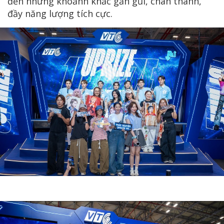
đến những khoảnh khắc gần gũi, chân thành,
đầy năng lượng tích cực.