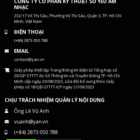
CÔNG TY CỔ PHẦN KỸ THUẬT SỐ YÊU ÂM
NHẠC
232/17 Võ Thị Sáu, Phường Võ Thị Sáu, Quận 3, TP. Hồ Chí
Minh, Việt Nam
ĐIỆN THOẠI
(+84) 2873 050 788
EMAIL
contact@yan.vn
Giấy phép thiết lập Trang thông tin Điện tử Tổng hợp số
20/GP-STTTT do Sở Thông tin và Truyền thông TP. Hồ Chí
Minh cấp ngày 20/08/2023, sửa đổi bổ sung theo Giấy
phép số 18/QĐ-STTTT-ICP ngày 21/09/2023
CHỊU TRÁCH NHIỆM QUẢN LÝ NỘI DUNG
Ông Lê Vũ Anh
vuanh@yan.vn
(+84) 2873 050 788