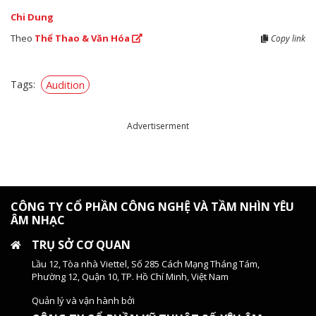
Chi Dung
Theo
Thể Thao & Văn Hóa
Copy link
Tags:
Audition
Advertiserment
CÔNG TY CỔ PHẦN CÔNG NGHỆ VÀ TẦM NHÌN YÊU
ÂM NHẠC
TRỤ SỞ CƠ QUAN
Lầu 12, Tòa nhà Viettel, Số 285 Cách Mạng Tháng Tám,
Phường 12, Quận 10, TP. Hồ Chí Minh, Việt Nam
Quản lý và vận hành bởi