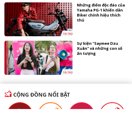
Những điểm độc đáo của
Yamaha PG-1 khiến dân
Biker chính hiệu thích
thú
TÀI TRỢ
Sự kiện "Saymee Dzu
Xuân" và những con số
ấn tượng
TÀI TRỢ
CỘNG ĐỒNG NỔI BẬT