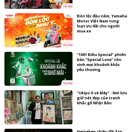
TÀI TRỢ
Đón lộc đầu năm, Yamaha
Motor Việt Nam tung
loạt ưu đãi cho người
mua xe
TÀI TRỢ
“1001 Điều Special” phiên
bản “Special Love” tôn
vinh mọi khoảnh khắc
yêu thương
TÀI TRỢ
"Ukiyo-E và Mây" - Nơi lưu
giữ nét đẹp của tranh
khắc gỗ Nhật Bản
Heineken chiêu đãi fan