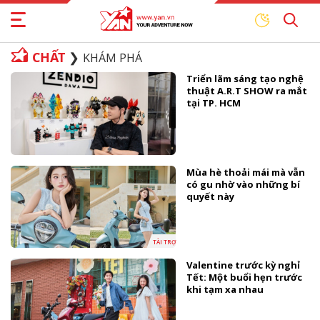
CHẤT
KHÁM PHÁ
Triển lãm sáng tạo nghệ
thuật A.R.T SHOW ra mắt
tại TP. HCM
Mùa hè thoải mái mà vẫn
có gu nhờ vào những bí
quyết này
TÀI TRỢ
Valentine trước kỳ nghỉ
Tết: Một buổi hẹn trước
khi tạm xa nhau