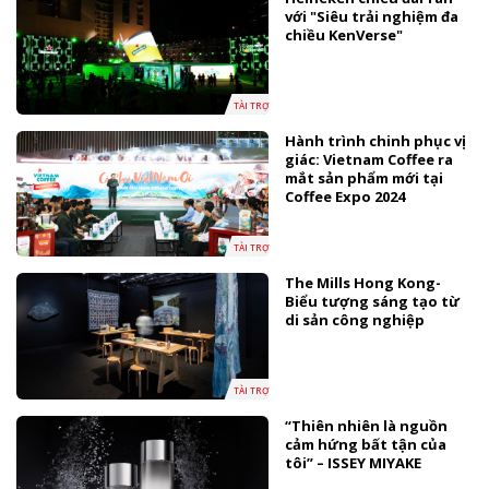
với "Siêu trải nghiệm đa
chiều KenVerse"
TÀI TRỢ
Hành trình chinh phục vị
giác: Vietnam Coffee ra
mắt sản phẩm mới tại
Coffee Expo 2024
TÀI TRỢ
The Mills Hong Kong-
Biểu tượng sáng tạo từ
di sản công nghiệp
TÀI TRỢ
“Thiên nhiên là nguồn
cảm hứng bất tận của
tôi” – ISSEY MIYAKE