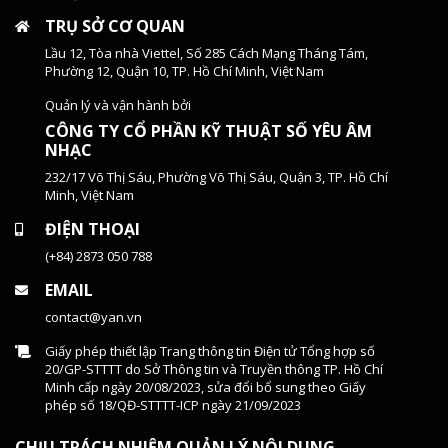
TRỤ SỞ CƠ QUAN
Lầu 12, Tòa nhà Viettel, Số 285 Cách Mạng Tháng Tám,
Phường 12, Quận 10, TP. Hồ Chí Minh, Việt Nam
Quản lý và vận hành bởi
CÔNG TY CỔ PHẦN KỸ THUẬT SỐ YÊU ÂM
NHẠC
232/17 Võ Thị Sáu, Phường Võ Thị Sáu, Quận 3, TP. Hồ Chí
Minh, Việt Nam
ĐIỆN THOẠI
(+84) 2873 050 788
EMAIL
contact@yan.vn
Giấy phép thiết lập Trang thông tin Điện tử Tổng hợp số
20/GP-STTTT do Sở Thông tin và Truyền thông TP. Hồ Chí
Minh cấp ngày 20/08/2023, sửa đổi bổ sung theo Giấy
phép số 18/QĐ-STTTT-ICP ngày 21/09/2023
CHỊU TRÁCH NHIỆM QUẢN LÝ NỘI DUNG