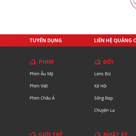
TUYỂN DỤNG
LIÊN HỆ QUẢNG 
PHIM
ĐỜI
Phim Âu Mỹ
Lens Biz
Phim Việt
Xã Hội
Phim Châu Á
Sống Đẹp
Chuyện Lạ
GIỚI TRẺ
NHẬT KÝ