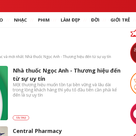
O
NHẠC
PHIM
LÀM ĐẸP
ĐỜI
GIỚI TRẺ
ục và mới nhất: Nhà thuốc Ngọc Anh - Thương hiệu đến từ sự uy tín
Nhà thuốc Ngọc Anh - Thương hiệu đến
từ sự uy tín
Một thương hiệu muốn tồn tại bền vững và lâu dài
trong lòng khách hàng thì yếu tố đầu tiên cần phải kể
đến là sự uy tín
TÀI TRỢ
Central Pharmacy