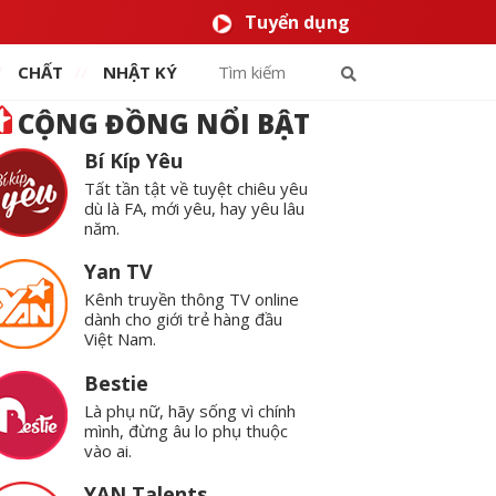
Tuyển dụng
CHẤT
NHẬT KÝ
CỘNG ĐỒNG NỔI BẬT
Bí Kíp Yêu
Tất tần tật về tuyệt chiêu yêu
dù là FA, mới yêu, hay yêu lâu
năm.
Yan TV
Kênh truyền thông TV online
dành cho giới trẻ hàng đầu
Việt Nam.
Bestie
Là phụ nữ, hãy sống vì chính
mình, đừng âu lo phụ thuộc
vào ai.
YAN Talents