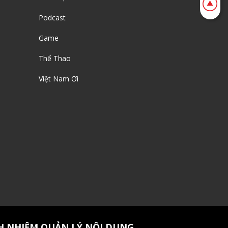
Podcast
Game
Thể Thao
Việt Nam Ơi
H NHIỆM QUẢN LÝ NỘI DUNG