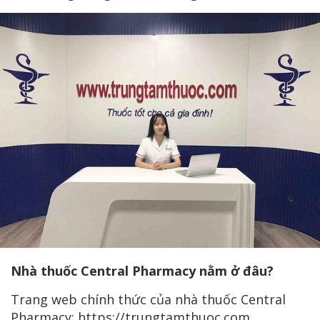
Nhà thuốc Central Pharmacy nằm ở đâu?
Trang web chính thức của nhà thuốc Central
Pharmacy: https://trungtamthuoc.com