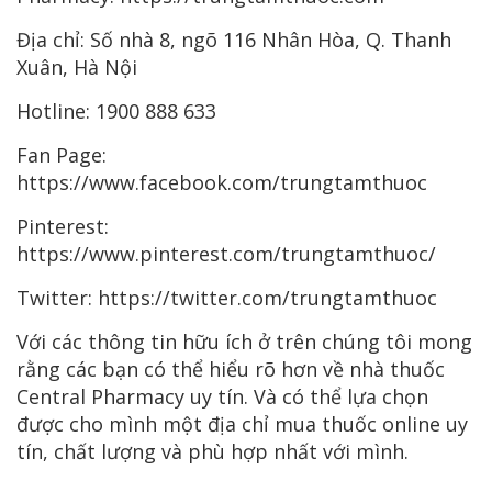
Địa chỉ: Số nhà 8, ngõ 116 Nhân Hòa, Q. Thanh
Xuân, Hà Nội
Hotline: 1900 888 633
Fan Page:
https://www.facebook.com/trungtamthuoc
Pinterest:
https://www.pinterest.com/trungtamthuoc/
Twitter: https://twitter.com/trungtamthuoc
Với các thông tin hữu ích ở trên chúng tôi mong
rằng các bạn có thể hiểu rõ hơn về nhà thuốc
Central Pharmacy uy tín. Và có thể lựa chọn
được cho mình một địa chỉ mua thuốc online uy
tín, chất lượng và phù hợp nhất với mình.