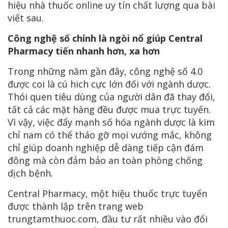
hiệu nhà thuốc online uy tín chất lượng qua bài
viết sau.
Công nghệ số chính là ngòi nổ giúp Central
Pharmacy tiến nhanh hơn, xa hơn
Trong những năm gần đây, công nghệ số 4.0
được coi là cú hich cực lớn đối với ngành dược.
Thói quen tiêu dùng của người dân đã thay đổi,
tất cả các mặt hàng đều được mua trực tuyến.
Vì vậy, việc đẩy mạnh số hóa ngành dược là kim
chỉ nam có thể tháo gỡ mọi vướng mắc, không
chỉ giúp doanh nghiệp dễ dàng tiếp cận đám
đông mà còn đảm bảo an toàn phòng chống
dịch bệnh.
Central Pharmacy, một hiệu thuốc trực tuyến
được thành lập trên trang web
trungtamthuoc.com, đầu tư rất nhiều vào đổi