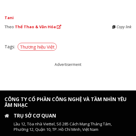
Tani
Theo
Thể Thao & Văn Hóa
Copy link
Tags:
Thương hiệu Việt
Advertiserment
CÔNG TY CỔ PHẦN CÔNG NGHỆ VÀ TẦM NHÌN YÊU
ÂM NHẠC
TRỤ SỞ CƠ QUAN
Lầu 12, Tòa nhà Viettel, Số 285 Cách Mạng Tháng Tám,
Phường 12, Quận 10, TP. Hồ Chí Minh, Việt Nam