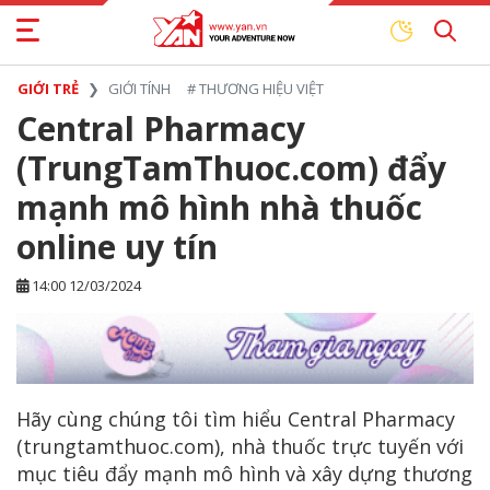
GIỚI TRẺ
GIỚI TÍNH
#
THƯƠNG HIỆU VIỆT
Central Pharmacy
(TrungTamThuoc.com) đẩy
mạnh mô hình nhà thuốc
online uy tín
14:00 12/03/2024
Hãy cùng chúng tôi tìm hiểu Central Pharmacy
(trungtamthuoc.com), nhà thuốc trực tuyến với
mục tiêu đẩy mạnh mô hình và xây dựng thương