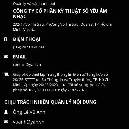
Quản lý và vận hành bởi
CÔNG TY CỔ PHẦN KỸ THUẬT SỐ YÊU ÂM
NHẠC
232/17 Võ Thị Sáu, Phường Võ Thị Sáu, Quận 3, TP. Hồ Chí
Minh, Việt Nam
ĐIỆN THOẠI
(+84) 2873 050 788
EMAIL
contact@yan.vn
Giấy phép thiết lập Trang thông tin Điện tử Tổng hợp số
20/GP-STTTT do Sở Thông tin và Truyền thông TP. Hồ Chí
Minh cấp ngày 20/08/2023, sửa đổi bổ sung theo Giấy
phép số 18/QĐ-STTTT-ICP ngày 21/09/2023
CHỊU TRÁCH NHIỆM QUẢN LÝ NỘI DUNG
Ông Lê Vũ Anh
vuanh@yan.vn