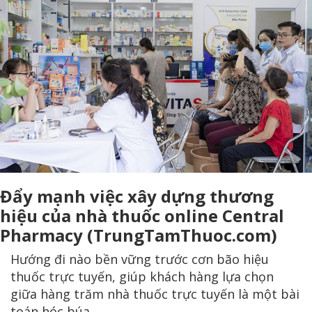
Đẩy mạnh việc xây dựng thương
hiệu của nhà thuốc online Central
Pharmacy (TrungTamThuoc.com)
Hướng đi nào bền vững trước cơn bão hiệu
thuốc trực tuyến, giúp khách hàng lựa chọn
giữa hàng trăm nhà thuốc trực tuyến là một bài
toán hóc búa.