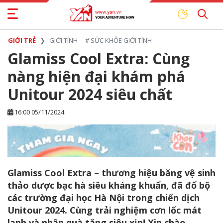
GIỚI TRẺ
GIỚI TÍNH
#
SỨC KHỎE GIỚI TÍNH
Glamiss Cool Extra: Cùng
nàng hiện đại khám phá
Unitour 2024 siêu chất
16:00 05/11/2024
Glamiss Cool Extra – thương hiệu băng vệ sinh
thảo dược bạc hà siêu kháng khuẩn, đã đổ bộ
các trường đại học Hà Nội trong chiến dịch
Unitour 2024. Cùng trải nghiệm cơn lốc mát
lạnh và nhận quà tặng siêu xịn! Xin chào