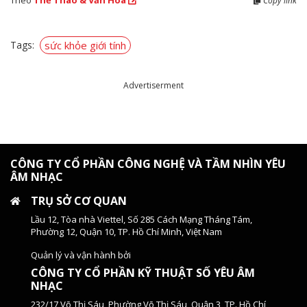
Theo
Thể Thao & Văn Hóa
Copy link
Tags:
sức khỏe giới tính
Advertiserment
CÔNG TY CỔ PHẦN CÔNG NGHỆ VÀ TẦM NHÌN YÊU
ÂM NHẠC
TRỤ SỞ CƠ QUAN
Lầu 12, Tòa nhà Viettel, Số 285 Cách Mạng Tháng Tám,
Phường 12, Quận 10, TP. Hồ Chí Minh, Việt Nam
Quản lý và vận hành bởi
CÔNG TY CỔ PHẦN KỸ THUẬT SỐ YÊU ÂM
NHẠC
232/17 Võ Thị Sáu, Phường Võ Thị Sáu, Quận 3, TP. Hồ Chí