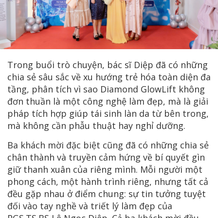
Trong buổi trò chuyện, bác sĩ Diệp đã có những
chia sẻ sâu sắc về xu hướng trẻ hóa toàn diện đa
tầng, phân tích vì sao Diamond GlowLift không
đơn thuần là một công nghệ làm đẹp, mà là giải
pháp tích hợp giúp tái sinh làn da từ bên trong,
mà không cần phẫu thuật hay nghỉ dưỡng.
Ba khách mời đặc biệt cũng đã có những chia sẻ
chân thành và truyền cảm hứng về bí quyết gìn
giữ thanh xuân của riêng mình. Mỗi người một
phong cách, một hành trình riêng, nhưng tất cả
đều gặp nhau ở điểm chung: sự tin tưởng tuyệt
đối vào tay nghề và triết lý làm đẹp của
PGS.TS.BS Lê Ngọc Diệp. Cả ba khách mời đều