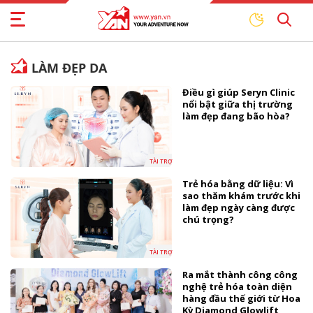
LÀM ĐẸP DA
Điều gì giúp Seryn Clinic
nổi bật giữa thị trường
làm đẹp đang bão hòa?
TÀI TRỢ
Trẻ hóa bằng dữ liệu: Vì
sao thăm khám trước khi
làm đẹp ngày càng được
chú trọng?
TÀI TRỢ
Ra mắt thành công công
nghệ trẻ hóa toàn diện
hàng đầu thế giới từ Hoa
Kỳ Diamond Glowlift