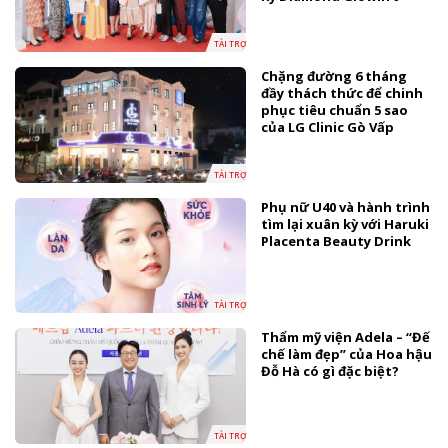
TÀI TRỢ
Chặng đường 6 tháng
đầy thách thức để chinh
phục tiêu chuẩn 5 sao
của LG Clinic Gò Vấp
TÀI TRỢ
Phụ nữ U40 và hành trình
tìm lại xuân kỳ với Haruki
Placenta Beauty Drink
TÀI TRỢ
Thẩm mỹ viện Adela – “Đế
chế làm đẹp” của Hoa hậu
Đỗ Hà có gì đặc biệt?
TÀI TRỢ