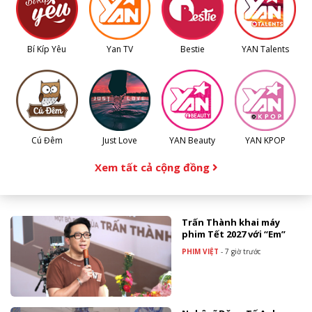
Bí Kíp Yêu
Yan TV
Bestie
YAN Talents
Cú Đêm
Just Love
YAN Beauty
YAN KPOP
Xem tất cả cộng đồng
Trấn Thành khai máy
phim Tết 2027 với “Em”
PHIM VIỆT
-
7 giờ trước