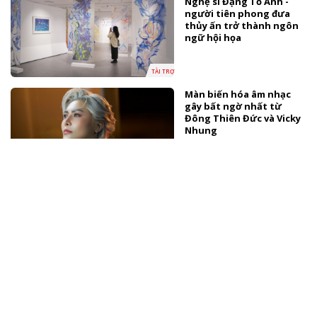
Nghệ sĩ Đặng Tố Anh -
người tiên phong đưa
thủy ấn trở thành ngôn
ngữ hội họa
TÀI TRỢ
Màn biến hóa âm nhạc
gây bất ngờ nhất từ
Đông Thiên Đức và Vicky
Nhung
NHẠC VIỆT
Booking.com khơi nguồn
cảm hứng du lịch hè
thông qua trải nghiệm
pop-up cà phê
TÀI TRỢ
Tuấn Cry ra mắt MV "Chim
sa cá lặn" đánh dấu cột
mốc mới