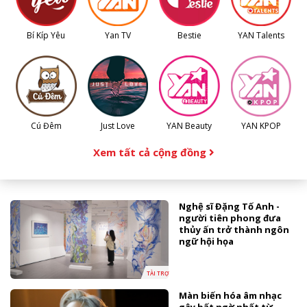
Bí Kíp Yêu
Yan TV
Bestie
YAN Talents
Cú Đêm
Just Love
YAN Beauty
YAN KPOP
Xem tất cả cộng đồng
Nghệ sĩ Đặng Tố Anh -
người tiên phong đưa
thủy ấn trở thành ngôn
ngữ hội họa
TÀI TRỢ
Màn biến hóa âm nhạc