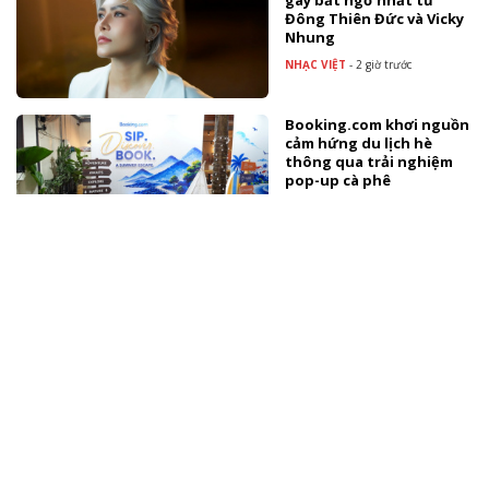
gây bất ngờ nhất từ
Đông Thiên Đức và Vicky
Nhung
NHẠC VIỆT
-
2 giờ trước
Booking.com khơi nguồn
cảm hứng du lịch hè
thông qua trải nghiệm
pop-up cà phê
TÀI TRỢ
Tuấn Cry ra mắt MV "Chim
sa cá lặn" đánh dấu cột
mốc mới
NHẠC VIỆT
-
3 giờ trước
Lễ hội Ý Ferragosto duy
nhất tại Việt Nam hứa
hẹn mang đến những
trải nghiệm đầy hứng
khởi