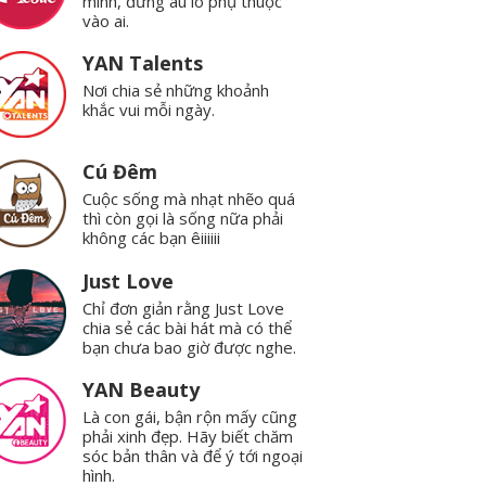
mình, đừng âu lo phụ thuộc
vào ai.
YAN Talents
Nơi chia sẻ những khoảnh
khắc vui mỗi ngày.
Cú Đêm
Cuộc sống mà nhạt nhẽo quá
thì còn gọi là sống nữa phải
không các bạn êiiiiii
Just Love
Chỉ đơn giản rằng Just Love
chia sẻ các bài hát mà có thể
bạn chưa bao giờ được nghe.
YAN Beauty
Là con gái, bận rộn mấy cũng
phải xinh đẹp. Hãy biết chăm
sóc bản thân và để ý tới ngoại
hình.