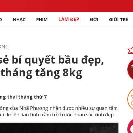
LÀM ĐẸP
O
NHẠC
PHIM
ĐỜI
GIỚI TRẺ
ƠNG
ẻ bí quyết bầu đẹp,
 tháng tăng 8kg
ng thai tháng thứ 7
c sống của Nhã Phương nhận được nhiều sự quan tâm.
iên khiến dân tình trầm trồ trước nhan sắc xinh đẹp.