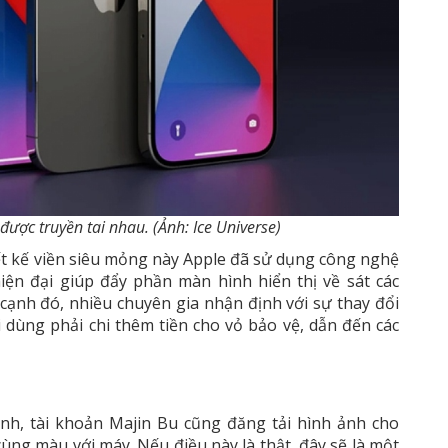
được truyền tai nhau. (Ảnh: Ice Universe)
ết kế viền siêu mỏng này Apple đã sử dụng công nghệ
iện đại giúp đẩy phần màn hình hiển thị về sát các
cạnh đó, nhiều chuyên gia nhận định với sự thay đổi
 dùng phải chi thêm tiền cho vỏ bảo vệ, dẫn đến các
nh, tài khoản Majin Bu cũng đăng tải hình ảnh cho
ùng màu với máy. Nếu điều này là thật, đây sẽ là một