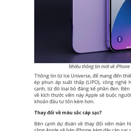
Nhiều thông tin mới về iPhone 
Thông tin từ Ice Universe, để mang đến thi
ép phun áp suất thấp (LIPO), công nghệ h
cạnh, từ đó loại bỏ đáng kể phần đen. Bên 
về kích thước viền này Apple sẽ buộc người
khoản đầu tư tốn kém hơn.
Thay đổi về màu sắc cáp sạc?
Bên cạnh dự đoán về thay đổi viền màn hì
rằng Apple sẽ bán iPhone kèm dây cáp sạc c