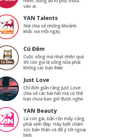
mình, đừng âu lo phụ thuộc
vào ai.
YAN Talents
Nơi chia sẻ những khoảnh
khắc vui mỗi ngày.
Cú Đêm
Cuộc sống mà nhạt nhẽo quá
thì còn gọi là sống nữa phải
không các bạn êiiiiii
Just Love
Chỉ đơn giản rằng Just Love
chia sẻ các bài hát mà có thể
bạn chưa bao giờ được nghe.
YAN Beauty
Là con gái, bận rộn mấy cũng
phải xinh đẹp. Hãy biết chăm
sóc bản thân và để ý tới ngoại
hình.