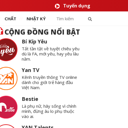
Tuyển dụng
CHẤT
NHẬT KÝ
CỘNG ĐỒNG NỔI BẬT
Bí Kíp Yêu
Tất tần tật về tuyệt chiêu yêu
dù là FA, mới yêu, hay yêu lâu
năm.
Yan TV
Kênh truyền thông TV online
dành cho giới trẻ hàng đầu
Việt Nam.
Bestie
Là phụ nữ, hãy sống vì chính
mình, đừng âu lo phụ thuộc
vào ai.
YAN Talents