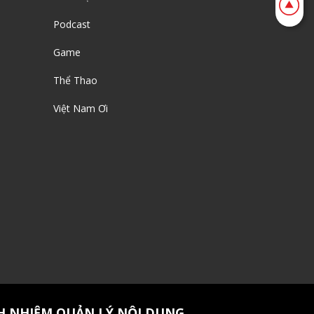
Podcast
Game
Thể Thao
Việt Nam Ơi
H NHIỆM QUẢN LÝ NỘI DUNG