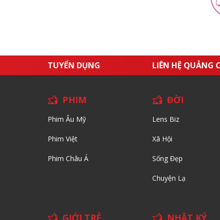
TUYỂN DỤNG
LIÊN HỆ QUẢNG 
PHIM
ĐỜI
Phim Âu Mỹ
Lens Biz
Phim Việt
Xã Hội
Phim Châu Á
Sống Đẹp
Chuyện Lạ
GIỚI TRẺ
NHẬT KÝ