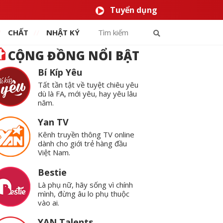
Tuyển dụng
CHẤT
NHẬT KÝ
CỘNG ĐỒNG NỔI BẬT
Bí Kíp Yêu
Tất tần tật về tuyệt chiêu yêu
dù là FA, mới yêu, hay yêu lâu
năm.
Yan TV
Kênh truyền thông TV online
dành cho giới trẻ hàng đầu
Việt Nam.
Bestie
Là phụ nữ, hãy sống vì chính
mình, đừng âu lo phụ thuộc
vào ai.
YAN Talents