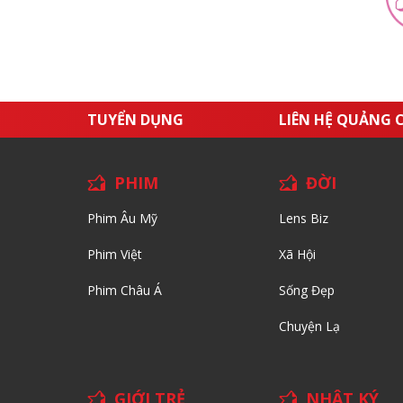
TUYỂN DỤNG
LIÊN HỆ QUẢNG 
PHIM
ĐỜI
Phim Âu Mỹ
Lens Biz
Phim Việt
Xã Hội
Phim Châu Á
Sống Đẹp
Chuyện Lạ
GIỚI TRẺ
NHẬT KÝ