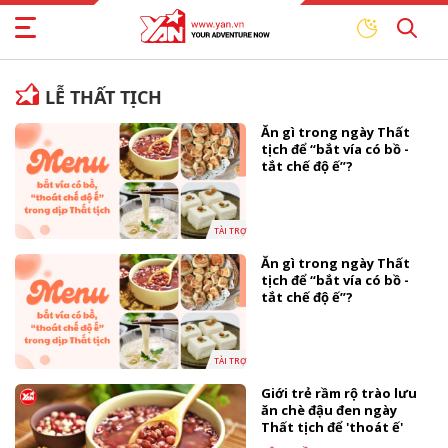
LỄ THẤT TỊCH
Ăn gì trong ngày Thất
tịch để “bắt vía có bồ -
tắt chế độ ế”?
TÀI TRỢ
Ăn gì trong ngày Thất
tịch để “bắt vía có bồ -
tắt chế độ ế”?
TÀI TRỢ
Giới trẻ rầm rộ trào lưu
ăn chè đậu đen ngày
Thất tịch để 'thoát ế'