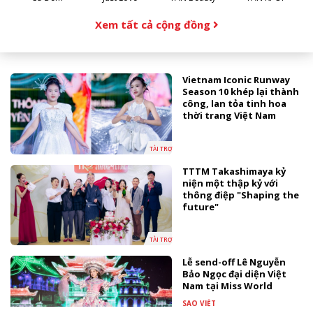
Xem tất cả cộng đồng
Vietnam Iconic Runway
Season 10 khép lại thành
công, lan tỏa tinh hoa
thời trang Việt Nam
TÀI TRỢ
TTTM Takashimaya kỷ
niện một thập kỷ với
thông điệp "Shaping the
future"
TÀI TRỢ
Lễ send-off Lê Nguyễn
Bảo Ngọc đại diện Việt
Nam tại Miss World
SAO VIỆT