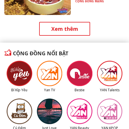
CỘNG ĐỒNG MẠNG
Xem thêm
CỘNG ĐỒNG NỔI BẬT
Bí Kíp Yêu
Yan TV
Bestie
YAN Talents
Cú Đêm
Just Love
YAN Beauty
YAN KPOP