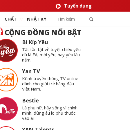
Tuyển dụng
CHẤT
NHẬT KÝ
CỘNG ĐỒNG NỔI BẬT
Bí Kíp Yêu
Tất tần tật về tuyệt chiêu yêu
dù là FA, mới yêu, hay yêu lâu
năm.
Yan TV
Kênh truyền thông TV online
dành cho giới trẻ hàng đầu
Việt Nam.
Bestie
Là phụ nữ, hãy sống vì chính
mình, đừng âu lo phụ thuộc
vào ai.
YAN Talents