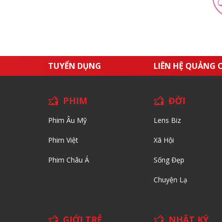
TUYỂN DỤNG
LIÊN HỆ QUẢNG 
PHIM
ĐỜI
Phim Âu Mỹ
Lens Biz
Phim Việt
Xã Hội
Phim Châu Á
Sống Đẹp
Chuyện Lạ
GIỚI TRẺ
NHẬT KÝ