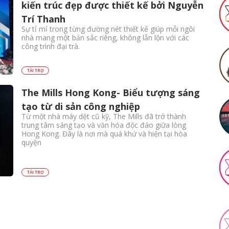
kiến trúc đẹp được thiết kế bởi Nguyễn
Trí Thanh
Sự tỉ mỉ trong từng đường nét thiết kế giúp mỗi ngôi
nhà mang một bản sắc riêng, không lẫn lộn với các
công trình đại trà.
TÀI TRỢ
The Mills Hong Kong- Biểu tượng sáng
tạo từ di sản công nghiệp
Từ một nhà máy dệt cũ kỹ, The Mills đã trở thành
trung tâm sáng tạo và văn hóa độc đáo giữa lòng
Hong Kong. Đây là nơi mà quá khứ và hiện tại hòa
quyện
TÀI TRỢ