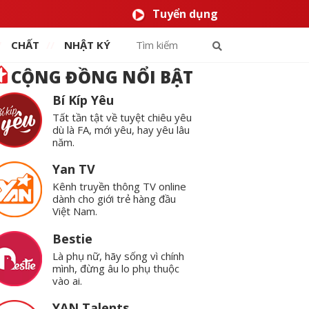
Tuyển dụng
CHẤT
NHẬT KÝ
CỘNG ĐỒNG NỔI BẬT
Bí Kíp Yêu
Tất tần tật về tuyệt chiêu yêu
dù là FA, mới yêu, hay yêu lâu
năm.
Yan TV
Kênh truyền thông TV online
dành cho giới trẻ hàng đầu
Việt Nam.
Bestie
Là phụ nữ, hãy sống vì chính
mình, đừng âu lo phụ thuộc
vào ai.
YAN Talents