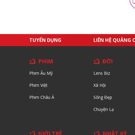
TUYỂN DỤNG
LIÊN HỆ QUẢNG 
PHIM
ĐỜI
Phim Âu Mỹ
Lens Biz
Phim Việt
Xã Hội
Phim Châu Á
Sống Đẹp
Chuyện Lạ
GIỚI TRẺ
NHẬT KÝ