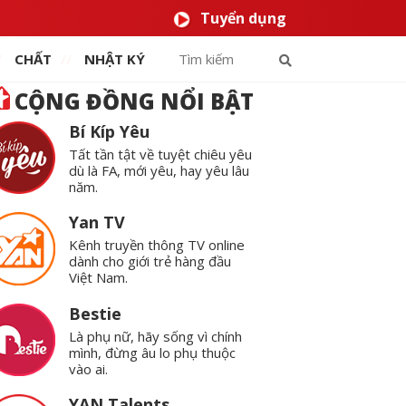
Tuyển dụng
CHẤT
NHẬT KÝ
CỘNG ĐỒNG NỔI BẬT
Bí Kíp Yêu
Tất tần tật về tuyệt chiêu yêu
dù là FA, mới yêu, hay yêu lâu
năm.
Yan TV
Kênh truyền thông TV online
dành cho giới trẻ hàng đầu
Việt Nam.
Bestie
Là phụ nữ, hãy sống vì chính
mình, đừng âu lo phụ thuộc
vào ai.
YAN Talents