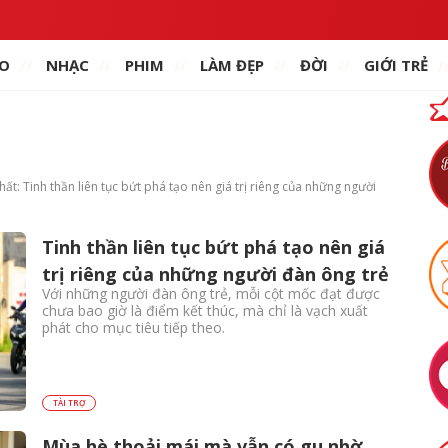
O
NHẠC
PHIM
LÀM ĐẸP
ĐỜI
GIỚI TRẺ
hất: Tinh thần liên tục bứt phá tạo nên giá trị riêng của những người
Tinh thần liên tục bứt phá tạo nên giá
trị riêng của những người đàn ông trẻ
Với những người đàn ông trẻ, mỗi cột mốc đạt được
chưa bao giờ là điểm kết thúc, mà chỉ là vạch xuất
phát cho mục tiêu tiếp theo.
TÀI TRỢ
Mùa hè thoải mái mà vẫn có gu nhờ