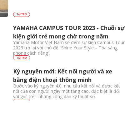
TÀI TRỢ
YAMAHA CAMPUS TOUR 2023 - Chuỗi sự
kiện giới trẻ mong chờ trong năm
Yamaha Motor Việt Nam sẽ đem sự kiện Campus Tour
2023 trở lại với chủ đề “Shine Your Style – Tỏa sáng
phong cách riêng”.
TÀI TRỢ
Kỷ nguyên mới: Kết nối người và xe
bằng điện thoại thông minh
Bước vào kỷ nguyên 4.0, nhu cầu kết nối và được kết
nối của con người ngày một tăng cao, đặc biệt là đối
với giới trẻ - những công dân kỹ thuật số.
TÀI TRỢ
Thùy Tiên giải thích lí do các golfer nữ
chuyển sang dùng xe máy trên sân golf
Những sân golf thường có diện tích vô cùng lớn và để
cho golfer thuận tiện hơn trong việc đi lại và mang vác
dụng cụ, nhiều sân golf cho phép người chơi sử dụng