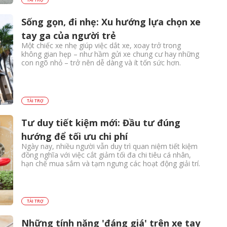
Sống gọn, đi nhẹ: Xu hướng lựa chọn xe
tay ga của người trẻ
Một chiếc xe nhẹ giúp việc dắt xe, xoay trở trong
không gian hẹp – như hầm gửi xe chung cư hay những
con ngõ nhỏ – trở nên dễ dàng và ít tốn sức hơn.
TÀI TRỢ
Tư duy tiết kiệm mới: Đầu tư đúng
hướng để tối ưu chi phí
Ngày nay, nhiều người vẫn duy trì quan niệm tiết kiệm
đồng nghĩa với việc cắt giảm tối đa chi tiêu cá nhân,
hạn chế mua sắm và tạm ngưng các hoạt động giải trí.
TÀI TRỢ
Những tính năng 'đáng giá' trên xe tay