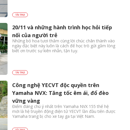
TÀI TRỢ
20/11 và những hành trình học hỏi tiếp
nối của người trẻ
Những bó hoa tươi thắm cùng lời chúc chân thành vào
ngày đặc biệt này luôn là cách để học trò gửi gắm lòng
biết ơn trước sự kiên nhẫn, tận tụy.
TÀI TRỢ
Công nghệ YECVT độc quyền trên
Yamaha NVX: Tăng tốc êm ái, đổ đèo
vững vàng
Điểm đáng chú ý nhất trên Yamaha NVX 155 thế hệ
mới là hệ truyền động điện tử YECVT lần đầu tiên được
Yamaha trang bị cho xe tay ga tại Việt Nam.
TÀI TRỢ