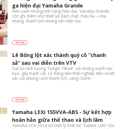
ga hiện đại Yamaha Grande
Bên cạnh những tính năng hiện đại, Yamaha Grande
còn ghi điểm nhờ thiết kế đậm chất châu Âu – nhẹ
nhàng, thanh lịch nhưng vẫn hiện đại.
TÀI TRỢ
Lê Bống lột xác thành quý cô “chanh
sả” sau vai diễn trên VTV
Gạt bỏ hình tượng “hotgirl Tiktok” với những outfit táo
bạo, gây tranh cãi, Lê Bống dấn thân nghiệp diễn và lột
xác với phong cách thanh lịch, sang chảnh
TÀI TRỢ
Yamaha LEXi 155VVA-ABS - Sự kết hợp
hoàn hảo giữa thể thao và lịch lãm
Yamaha LEXi 2024 với triết lý thiết kế “Gallant LEXi” tôn