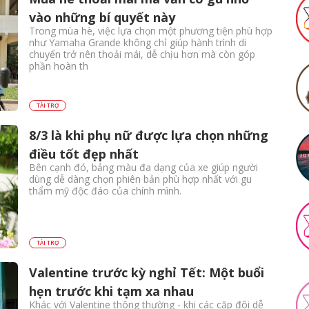
vào những bí quyết này
Trong mùa hè, việc lựa chọn một phương tiện phù hợp
như Yamaha Grande không chỉ giúp hành trình di
chuyển trở nên thoải mái, dễ chịu hơn mà còn góp
phần hoàn th
TÀI TRỢ
8/3 là khi phụ nữ được lựa chọn những
điều tốt đẹp nhất
Bên cạnh đó, bảng màu đa dạng của xe giúp người
dùng dễ dàng chọn phiên bản phù hợp nhất với gu
thẩm mỹ độc đáo của chính mình.
TÀI TRỢ
Valentine trước kỳ nghỉ Tết: Một buổi
hẹn trước khi tạm xa nhau
Khác với Valentine thông thường - khi các cặp đôi dễ