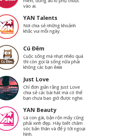
mình, đừng âu lo phụ thuộc
vào ai.
YAN Talents
Nơi chia sẻ những khoảnh
khắc vui mỗi ngày.
Cú Đêm
Cuộc sống mà nhạt nhẽo quá
thì còn gọi là sống nữa phải
không các bạn êiiiiii
Just Love
Chỉ đơn giản rằng Just Love
chia sẻ các bài hát mà có thể
bạn chưa bao giờ được nghe.
YAN Beauty
Là con gái, bận rộn mấy cũng
phải xinh đẹp. Hãy biết chăm
sóc bản thân và để ý tới ngoại
hình.