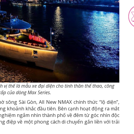
 vị thế là mẫu xe đại diện cho tinh thần thể thao, công
cấp của dòng Max Series.
bờ sông Sài Gòn, All New NMAX chính thức “lộ diện”,
ững khoảnh khắc đầu tiên. Bên cạnh hoạt động ra mắt
 nghiệm ngắm nhìn thành phố về đêm từ góc nhìn độc
 điệp về một phong cách di chuyển gắn liền với trải