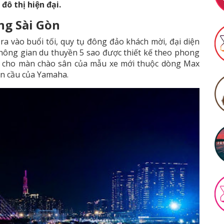
ô thị hiện đại.
ng Sài Gòn
a vào buổi tối, quy tụ đông đảo khách mời, đại diện
hông gian du thuyền 5 sao được thiết kế theo phong
ng cho màn chào sân của mẫu xe mới thuộc dòng Max
àn cầu của Yamaha.