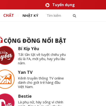
Tuyển dụng
CHẤT
NHẬT KÝ
CỘNG ĐỒNG NỔI BẬT
Bí Kíp Yêu
Tất tần tật về tuyệt chiêu yêu
dù là FA, mới yêu, hay yêu lâu
năm.
Yan TV
Kênh truyền thông TV online
dành cho giới trẻ hàng đầu
Việt Nam.
Bestie
Là phụ nữ, hãy sống vì chính