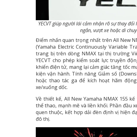
YECVT giúp người lái cảm nhận rõ sự thay đổi l
ngắn, vượt xe hoặc di chuy
Điểm nhấn quan trọng nhất trên All New 
(Yamaha Electric Continuously Variable T
trang bị trên dòng NMAX tại thị trường V
YECVT cho phép kiểm soát lực truyền độn
khiển điện tử, mang lại cảm giác tăng tốc m
kiện vận hành. Tính năng Giảm số (Downs
hoặc thao tác ga để kích hoạt hãm động
xe/xuống dốc.
Về thiết kế, All New Yamaha NMAX 155 kế
thể thao, mạnh mẽ và liền khối. Phần đầu xe
quen thuộc, kết hợp dải đèn định vị hiện đ
đô thị.