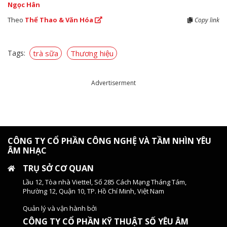
Ngọc Hân
Theo
Thể Thao & Văn Hóa
Copy link
Tags:
trà sữa
Thương hiệu
Advertiserment
CÔNG TY CỔ PHẦN CÔNG NGHỆ VÀ TẦM NHÌN YÊU
ÂM NHẠC
TRỤ SỞ CƠ QUAN
Lầu 12, Tòa nhà Viettel, Số 285 Cách Mạng Tháng Tám,
Phường 12, Quận 10, TP. Hồ Chí Minh, Việt Nam
Quản lý và vận hành bởi
CÔNG TY CỔ PHẦN KỸ THUẬT SỐ YÊU ÂM