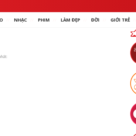
O
NHẠC
PHIM
LÀM ĐẸP
ĐỜI
GIỚI TRẺ
nhất: