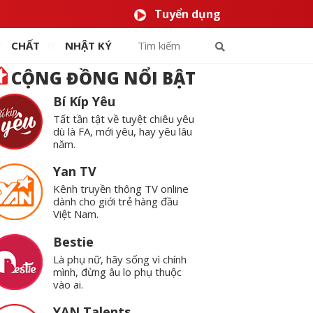
Tuyển dụng
CHẤT
NHẬT KÝ
CỘNG ĐỒNG NỔI BẬT
Bí Kíp Yêu
Tất tần tật về tuyệt chiêu yêu
dù là FA, mới yêu, hay yêu lâu
năm.
Yan TV
Kênh truyền thông TV online
dành cho giới trẻ hàng đầu
Việt Nam.
Bestie
Là phụ nữ, hãy sống vì chính
mình, đừng âu lo phụ thuộc
vào ai.
YAN Talents