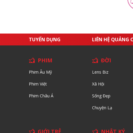
TUYỂN DỤNG
LIÊN HỆ QUẢNG 
PHIM
ĐỜI
Phim Âu Mỹ
Lens Biz
Phim Việt
Xã Hội
Phim Châu Á
Sống Đẹp
Chuyện Lạ
GIỚI TRẺ
NHẬT KÝ