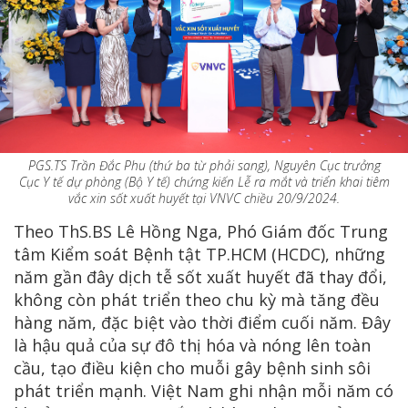
PGS.TS Trần Đắc Phu (thứ ba từ phải sang), Nguyên Cục trưởng
Cục Y tế dự phòng (Bộ Y tế) chứng kiến Lễ ra mắt và triển khai tiêm
vắc xin sốt xuất huyết tại VNVC chiều 20/9/2024.
Theo ThS.BS Lê Hồng Nga, Phó Giám đốc Trung
tâm Kiểm soát Bệnh tật TP.HCM (HCDC), những
năm gần đây dịch tễ sốt xuất huyết đã thay đổi,
không còn phát triển theo chu kỳ mà tăng đều
hàng năm, đặc biệt vào thời điểm cuối năm. Đây
là hậu quả của sự đô thị hóa và nóng lên toàn
cầu, tạo điều kiện cho muỗi gây bệnh sinh sôi
phát triển mạnh. Việt Nam ghi nhận mỗi năm có