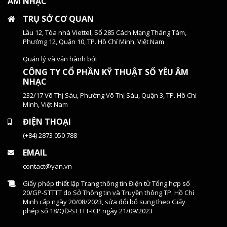
ÂM NHẠC
TRỤ SỞ CƠ QUAN
Lầu 12, Tòa nhà Viettel, Số 285 Cách Mạng Tháng Tám,
Phường 12, Quận 10, TP. Hồ Chí Minh, Việt Nam
Quản lý và vận hành bởi
CÔNG TY CỔ PHẦN KỸ THUẬT SỐ YÊU ÂM
NHẠC
232/17 Võ Thị Sáu, Phường Võ Thị Sáu, Quận 3, TP. Hồ Chí
Minh, Việt Nam
ĐIỆN THOẠI
(+84) 2873 050 788
EMAIL
contact@yan.vn
Giấy phép thiết lập Trang thông tin Điện tử Tổng hợp số
20/GP-STTTT do Sở Thông tin và Truyền thông TP. Hồ Chí
Minh cấp ngày 20/08/2023, sửa đổi bổ sung theo Giấy
phép số 18/QĐ-STTTT-ICP ngày 21/09/2023