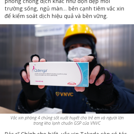
phòng chống dịch khác như dọn dẹp môi
trường sống, ngủ màn… bên cạnh tiêm vắc xin
để kiểm soát dịch hiệu quả và bền vững.
Vắc xin phòng 4 chủng sốt xuất huyết cho trẻ em và người lớn
trong kho lạnh chuẩn GSP của VNVC
Bác sĩ Chính cho biết, vắc xin Takeda còn có tác