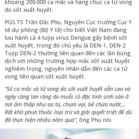
khoảng 200.000 ca mắc và hàng chục ca tử vong
do sốt xuất huyết.
PGS.TS Trần Đắc Phu, Nguyên Cục trưởng Cục Y
tế dự phòng (Bộ Y tế) cho biết Việt Nam đang
lưu hành cả 4 tuýp virus Dengue gây bệnh sốt
xuất huyết, trong đó chủ yếu là DEN-1, DEN-2.
Tuýp DEN-2 thường liên quan đến các lần bùng
dịch với những trường hợp mắc sốt xuất huyết
nghiêm trọng, nguyên nhân dẫn đến các ca tử
vong liên quan sốt xuất huyết.
“Số ca mắc và tử vong do sốt xuất huyết vẫn cao và
ngày càng lan rộng do muỗi có đặc tính sinh sản ở
nơi ẩm thấp như ao tù, chum vại, bể chứa nước…
Rất khó phun thuốc loại trừ và giải quyết triệt để dù
đã thực hiện nhiều năm qua”
, ông Phu nói.