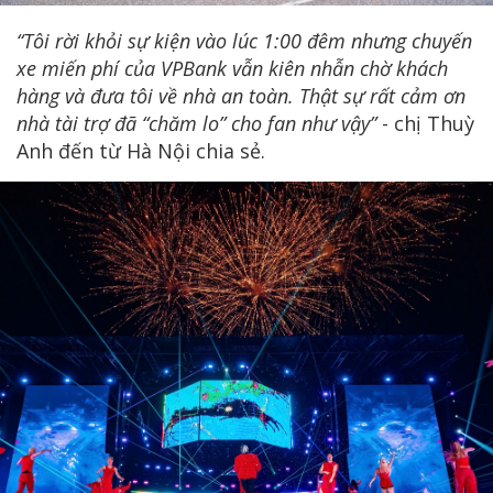
“Tôi rời khỏi sự kiện vào lúc 1:00 đêm nhưng chuyến
xe miến phí của VPBank vẫn kiên nhẫn chờ khách
hàng và đưa tôi về nhà an toàn. Thật sự rất cảm ơn
nhà tài trợ đã “chăm lo” cho fan như vậy”
- chị Thuỳ
Anh đến từ Hà Nội chia sẻ.