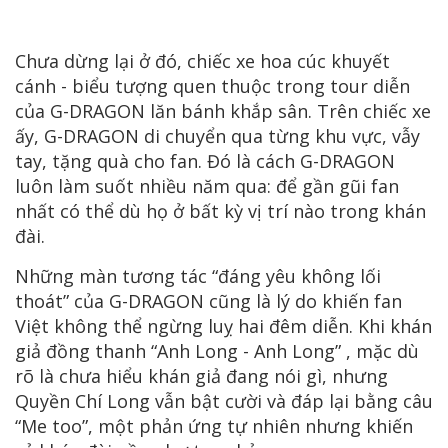
Chưa dừng lại ở đó, chiếc xe hoa cúc khuyết
cánh - biểu tượng quen thuộc trong tour diễn
của G-DRAGON lăn bánh khắp sân. Trên chiếc xe
ấy, G-DRAGON di chuyển qua từng khu vực, vẫy
tay, tặng quà cho fan. Đó là cách G-DRAGON
luôn làm suốt nhiều năm qua: để gần gũi fan
nhất có thể dù họ ở bất kỳ vị trí nào trong khán
đài.
Những màn tương tác “đáng yêu không lối
thoát” của G-DRAGON cũng là lý do khiến fan
Việt không thể ngừng luỵ hai đêm diễn. Khi khán
giả đồng thanh “Anh Long - Anh Long” , mặc dù
rõ là chưa hiểu khán giả đang nói gì, nhưng
Quyền Chí Long vẫn bật cười và đáp lại bằng câu
“Me too”, một phản ứng tự nhiên nhưng khiến