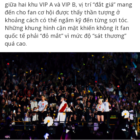
giữa hai khu VIP A và VIP B, vị trí “đắt giá” mang
đến cho fan cơ hội được thấy thần tượng ở
khoảng cách có thể ngắm kỹ đến từng sợi tóc.
Những khung hình cận mặt khiến không ít fan
quốc tế phải “đỏ mắt” vì mức độ “sát thương”
quá cao.