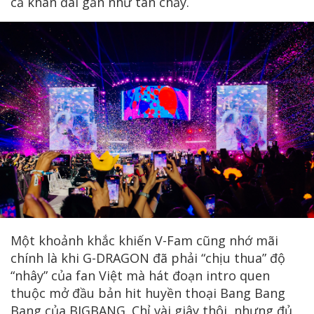
cả khán đài gần như tan chảy.
Một khoảnh khắc khiến V-Fam cũng nhớ mãi
chính là khi G-DRAGON đã phải “chịu thua” độ
“nhây” của fan Việt mà hát đoạn intro quen
thuộc mở đầu bản hit huyền thoại Bang Bang
Bang của BIGBANG. Chỉ vài giây thôi, nhưng đủ