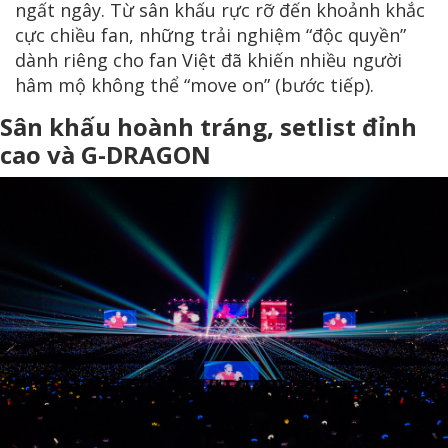
ngất ngây. Từ sân khấu rực rỡ đến khoảnh khắc
cực chiều fan, những trải nghiệm “độc quyền”
dành riêng cho fan Việt đã khiến nhiều người
hâm mộ không thể “move on” (bước tiếp).
Sân khấu hoành tráng, setlist đỉnh
cao và G-DRAGON