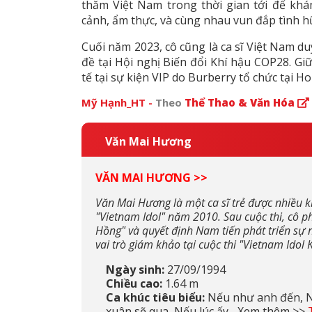
thăm Việt Nam trong thời gian tới để khá
cảnh, ẩm thực, và cùng nhau vun đắp tình hữ
Cuối năm 2023, cô cũng là ca sĩ Việt Nam d
đề tại Hội nghị Biến đổi Khí hậu COP28. Gi
tế tại sự kiện VIP do Burberry tổ chức tại H
Mỹ Hạnh_HT -
Theo
Thể Thao & Văn Hóa
Văn Mai Hương
VĂN MAI HƯƠNG >>
Văn Mai Hương là một ca sĩ trẻ được nhiều k
"Vietnam Idol" năm 2010. Sau cuộc thi, cô 
Hồng" và quyết định Nam tiến phát triển sự
vai trò giám khảo tại cuộc thi "Vietnam Idol K
Ngày sinh:
27/09/1994
Chiều cao:
1.64 m
Ca khúc tiêu biểu:
Nếu như anh đến, Ng
xuân sẽ qua, Nếu lúc ấy... Xem thêm >>