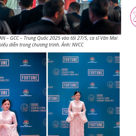
AN – GCC – Trung Quốc 2025 vào tối 27/5, ca sĩ Văn Mai
biểu diễn trong chương trình. Ảnh: NVCC