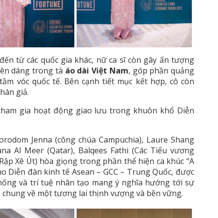
 đến từ các quốc gia khác, nữ ca sĩ còn gây ấn tượng
yên dáng trong tà
áo dài Việt Nam
, góp phần quảng
tầm vóc quốc tế. Bên cạnh tiết mục kết hợp, cô còn
hán giả.
 tham gia hoạt động giao lưu trong khuôn khổ Diễn
 Norodom Jenna (công chúa Campuchia), Laure Shang
Dana Al Meer (Qatar), Balqees Fathi (Các Tiểu vương
Rập Xê Út) hòa giọng trong phần thể hiện ca khúc “A
cho Diễn đàn kinh tế Asean – GCC – Trung Quốc, được
hống và trí tuệ nhân tạo mang ý nghĩa hướng tới sự
g chung về một tương lai thịnh vượng và bền vững.