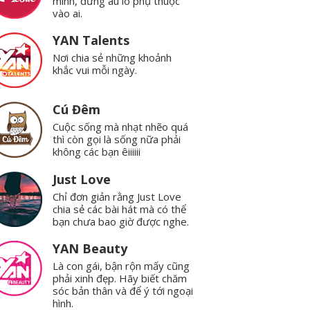
mình, đừng âu lo phụ thuộc
vào ai.
YAN Talents
Nơi chia sẻ những khoảnh
khắc vui mỗi ngày.
Cú Đêm
Cuộc sống mà nhạt nhẽo quá
thì còn gọi là sống nữa phải
không các bạn êiiiiii
Just Love
Chỉ đơn giản rằng Just Love
chia sẻ các bài hát mà có thể
bạn chưa bao giờ được nghe.
YAN Beauty
Là con gái, bận rộn mấy cũng
phải xinh đẹp. Hãy biết chăm
sóc bản thân và để ý tới ngoại
hình.