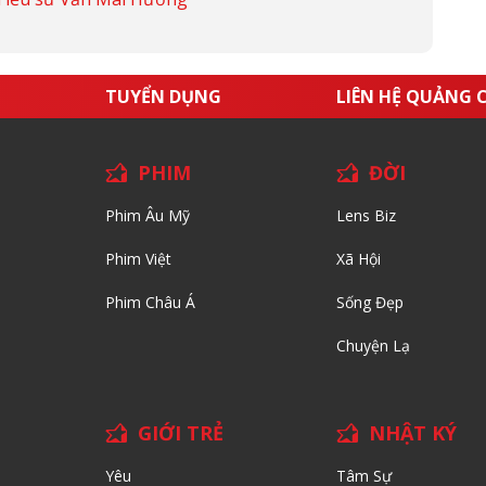
TUYỂN DỤNG
LIÊN HỆ QUẢNG 
PHIM
ĐỜI
Phim Âu Mỹ
Lens Biz
Phim Việt
Xã Hội
Phim Châu Á
Sống Đẹp
Chuyện Lạ
GIỚI TRẺ
NHẬT KÝ
Yêu
Tâm Sự