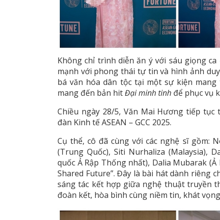
Không chỉ trình diễn ăn ý với sáu giọng ca
mạnh với phong thái tự tin và hình ảnh du
bá văn hóa dân tộc tại một sự kiện mang 
mang đến bản hit
Đại minh tinh
để phục vụ k
Chiều ngày 28/5, Văn Mai Hương tiếp tục
đàn Kinh tế ASEAN – GCC 2025.
Cụ thể, cô đã cùng với các nghệ sĩ gồm:
(Trung Quốc), Siti Nurhaliza (Malaysia), 
quốc Ả Rập Thống nhất), Dalia Mubarak (Ả 
Shared Future”. Đây là bài hát dành riêng 
sáng tác kết hợp giữa nghệ thuật truyền t
đoàn kết, hòa bình cùng niềm tin, khát vọn