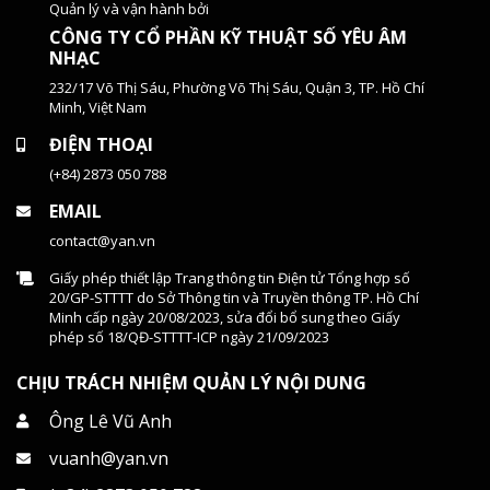
Quản lý và vận hành bởi
CÔNG TY CỔ PHẦN KỸ THUẬT SỐ YÊU ÂM
NHẠC
232/17 Võ Thị Sáu, Phường Võ Thị Sáu, Quận 3, TP. Hồ Chí
Minh, Việt Nam
ĐIỆN THOẠI
(+84) 2873 050 788
EMAIL
contact@yan.vn
Giấy phép thiết lập Trang thông tin Điện tử Tổng hợp số
20/GP-STTTT do Sở Thông tin và Truyền thông TP. Hồ Chí
Minh cấp ngày 20/08/2023, sửa đổi bổ sung theo Giấy
phép số 18/QĐ-STTTT-ICP ngày 21/09/2023
CHỊU TRÁCH NHIỆM QUẢN LÝ NỘI DUNG
Ông Lê Vũ Anh
vuanh@yan.vn