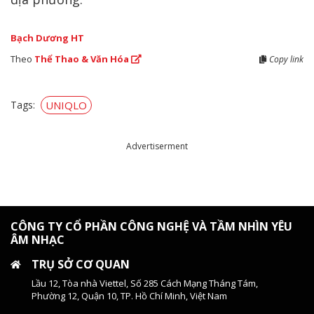
Bạch Dương HT
Theo
Thể Thao & Văn Hóa
Copy link
Tags:
UNIQLO
Advertiserment
CÔNG TY CỔ PHẦN CÔNG NGHỆ VÀ TẦM NHÌN YÊU
ÂM NHẠC
TRỤ SỞ CƠ QUAN
Lầu 12, Tòa nhà Viettel, Số 285 Cách Mạng Tháng Tám,
Phường 12, Quận 10, TP. Hồ Chí Minh, Việt Nam