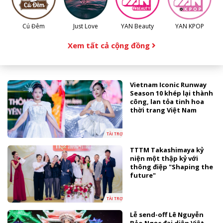
Cú Đêm
Just Love
YAN Beauty
YAN KPOP
Xem tất cả cộng đồng
Vietnam Iconic Runway
Season 10 khép lại thành
công, lan tỏa tinh hoa
thời trang Việt Nam
TÀI TRỢ
TTTM Takashimaya kỷ
niện một thập kỷ với
thông điệp "Shaping the
future"
TÀI TRỢ
Lễ send-off Lê Nguyễn