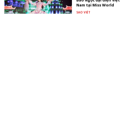
Bảo Ngọc đại diện Việt
Nam tại Miss World
SAO VIỆT
Thúy Diễm nhắn con gái
tương lai: "Mẹ muốn con
biết mẹ đã rất hạnh
phúc"
TÀI TRỢ
Sao Việt dự tiệc ngập sắc
hồng mừng con gái Ngô
Thanh Vân tròn 1 tuổi
SAO VIỆT
Xem thêm