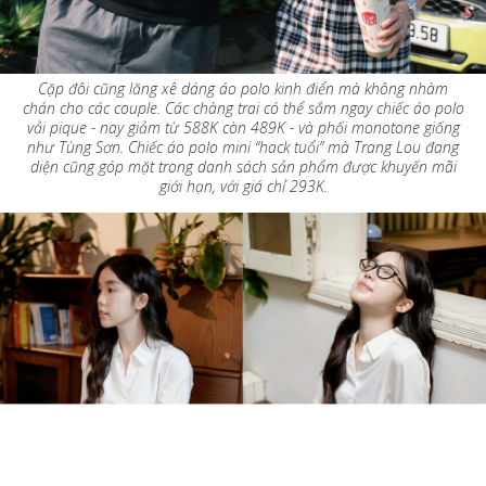
Cặp đôi cũng lăng xê dáng áo polo kinh điển mà không nhàm
chán cho các couple. Các chàng trai có thể sắm ngay chiếc áo polo
vải pique - nay giảm từ 588K còn 489K - và phối monotone giống
như Tùng Sơn. Chiếc áo polo mini “hack tuổi” mà Trang Lou đang
diện cũng góp mặt trong danh sách sản phẩm được khuyến mãi
giới hạn, với giá chỉ 293K.