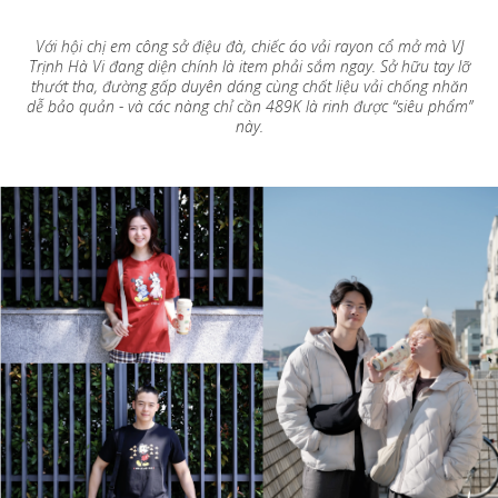
Với hội chị em công sở điệu đà, chiếc áo vải rayon cổ mở mà VJ
Trịnh Hà Vi đang diện chính là item phải sắm ngay. Sở hữu tay lỡ
thướt tha, đường gấp duyên dáng cùng chất liệu vải chống nhăn
dễ bảo quản - và các nàng chỉ cần 489K là rinh được “siêu phẩm”
này.