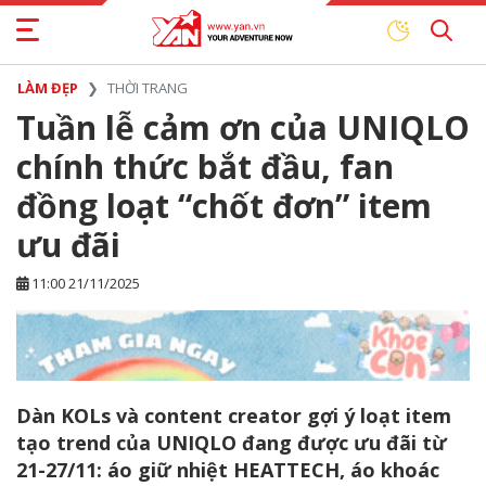
LÀM ĐẸP
THỜI TRANG
Tuần lễ cảm ơn của UNIQLO
chính thức bắt đầu, fan
đồng loạt “chốt đơn” item
ưu đãi
11:00 21/11/2025
Dàn KOLs và content creator gợi ý loạt item
tạo trend của UNIQLO đang được ưu đãi từ
21-27/11: áo giữ nhiệt HEATTECH, áo khoác