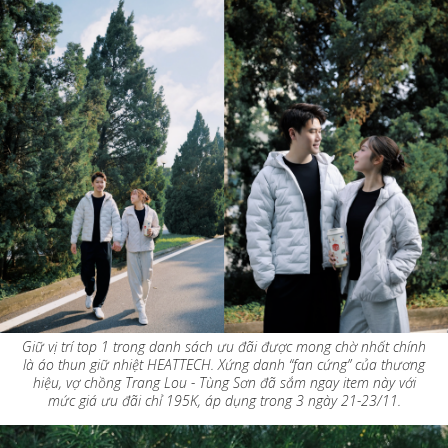
Giữ vị trí top 1 trong danh sách ưu đãi được mong chờ nhất chính
là áo thun giữ nhiệt HEATTECH. Xứng danh “fan cứng” của thương
hiệu, vợ chồng Trang Lou - Tùng Sơn đã sắm ngay item này với
mức giá ưu đãi chỉ 195K, áp dụng trong 3 ngày 21-23/11.