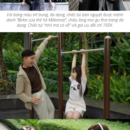
Với bảng màu trẻ trung, đa dạng, chiếc túi bán nguyệt được mệnh
danh “Birkin của thế hệ Millennial”, chiều lòng mọi gu thời trang đa
dạng. Chiếc túi “nhỏ mà có võ” với giá ưu đãi chỉ 195K.