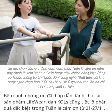
Sự lựa chọn của Gia đình Cam Cam mùa Tuần lễ cảm ơn năm
nay chính là item “chân ái” của hàng triệu khách hàng Việt: Dòng
áo khoác chống tia UV “quốc dân” công nghệ Nhật Bản, với khả
năng ngăn chặn hơn 90% tia UV-A, UV-B gây hại cho làn da chỉ
489K trong suốt sự kiện.
Bên cạnh những ưu đãi hấp dẫn dành cho các
sản phẩm LifeWear, dàn KOLs cũng tiết lộ phần
quà đặc biệt trong Tuần lễ cảm ơn từ 21-27/11.