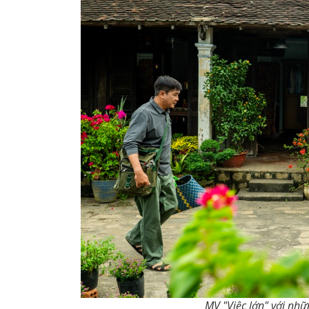
MV "Việc lớn" với nhữ