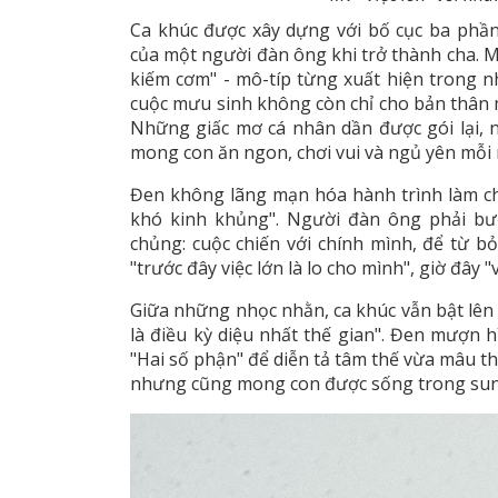
Ca khúc được xây dựng với bố cục ba phầ
của một người đàn ông khi trở thành cha. M
kiếm cơm" - mô-típ từng xuất hiện trong nh
cuộc mưu sinh không còn chỉ cho bản thân m
Những giấc mơ cá nhân dần được gói lại, n
mong con ăn ngon, chơi vui và ngủ yên mỗi 
Đen không lãng mạn hóa hành trình làm ch
khó kinh khủng". Người đàn ông phải bư
chủng: cuộc chiến với chính mình, để từ b
"trước đây việc lớn là lo cho mình", giờ đây "v
Giữa những nhọc nhằn, ca khúc vẫn bật lên 
là điều kỳ diệu nhất thế gian". Đen mượn h
"Hai số phận" để diễn tả tâm thế vừa mâu t
nhưng cũng mong con được sống trong sung