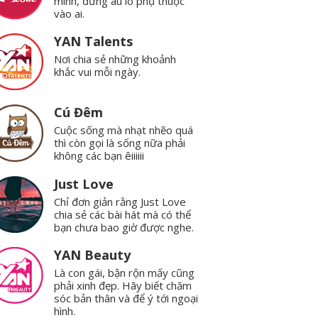
mình, đừng âu lo phụ thuộc
vào ai.
YAN Talents
Nơi chia sẻ những khoảnh
khắc vui mỗi ngày.
Cú Đêm
Cuộc sống mà nhạt nhẽo quá
thì còn gọi là sống nữa phải
không các bạn êiiiiii
Just Love
Chỉ đơn giản rằng Just Love
chia sẻ các bài hát mà có thể
bạn chưa bao giờ được nghe.
YAN Beauty
Là con gái, bận rộn mấy cũng
phải xinh đẹp. Hãy biết chăm
sóc bản thân và để ý tới ngoại
hình.