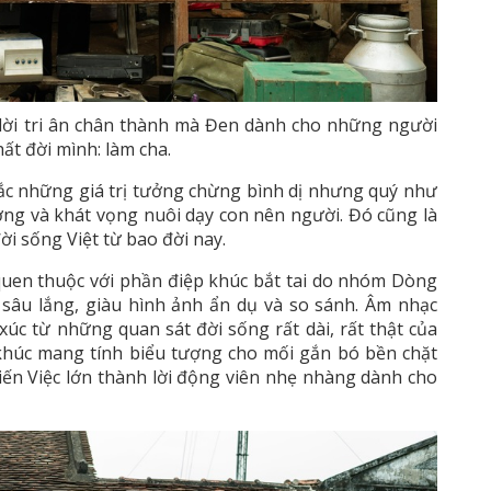
 lời tri ân chân thành mà Đen dành cho những người
ất đời mình: làm cha.
ắc những giá trị tưởng chừng bình dị nhưng quý như
ương và khát vọng nuôi dạy con nên người. Đó cũng là
ời sống Việt từ bao đời nay.
quen thuộc với phần điệp khúc bắt tai do nhóm Dòng
 sâu lắng, giàu hình ảnh ẩn dụ và so sánh. Âm nhạc
úc từ những quan sát đời sống rất dài, rất thật của
a khúc mang tính biểu tượng cho mối gắn bó bền chặt
iến Việc lớn thành lời động viên nhẹ nhàng dành cho