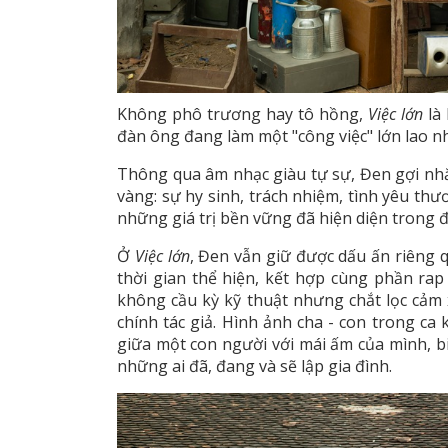
Không phô trương hay tô hồng,
Việc lớn
là
đàn ông đang làm một "công việc" lớn lao nh
Thông qua âm nhạc giàu tự sự, Đen gợi nh
vàng: sự hy sinh, trách nhiệm, tình yêu th
những giá trị bền vững đã hiện diện trong đ
Ở
Việc lớn
, Đen vẫn giữ được dấu ấn riêng 
thời gian thể hiện, kết hợp cùng phần rap
không cầu kỳ kỹ thuật nhưng chắt lọc cảm x
chính tác giả. Hình ảnh cha - con trong c
giữa một con người với mái ấm của mình, b
những ai đã, đang và sẽ lập gia đình.