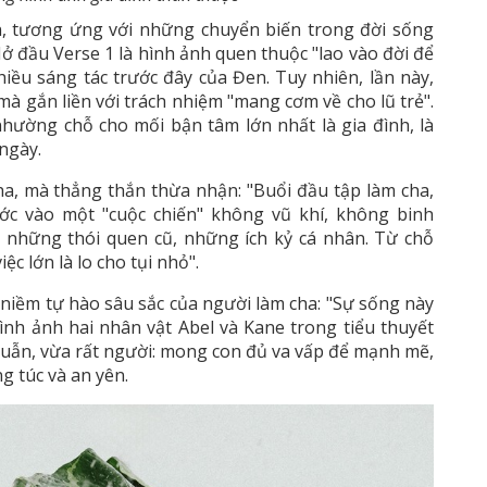
n, tương ứng với những chuyển biến trong đời sống
ở đầu Verse 1 là hình ảnh quen thuộc "lao vào đời để
iều sáng tác trước đây của Đen. Tuy nhiên, lần này,
à gắn liền với trách nhiệm "mang cơm về cho lũ trẻ".
hường chỗ cho mối bận tâm lớn nhất là gia đình, là
ngày.
a, mà thẳng thắn thừa nhận: "Buổi đầu tập làm cha,
ớc vào một "cuộc chiến" không vũ khí, không binh
ỏ những thói quen cũ, những ích kỷ cá nhân. Từ chỗ
iệc lớn là lo cho tụi nhỏ".
niềm tự hào sâu sắc của người làm cha: "Sự sống này
ình ảnh hai nhân vật Abel và Kane trong tiểu thuyết
huẫn, vừa rất người: mong con đủ va vấp để mạnh mẽ,
 túc và an yên.