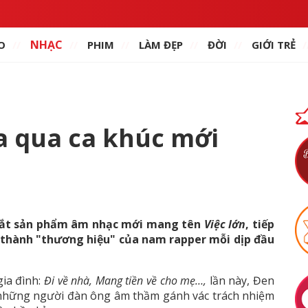
NHẠC
O
PHIM
LÀM ĐẸP
ĐỜI
GIỚI TRẺ
a qua ca khúc mới
n
 mắt sản phẩm âm nhạc mới mang tên
Việc lớn
, tiếp
ở thành "thương hiệu" của nam rapper mỗi dịp đầu
gia đình:
Đi về nhà, Mang tiền về cho mẹ…,
lần này, Đen
 những người đàn ông âm thầm gánh vác trách nhiệm