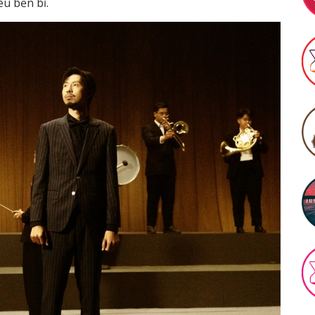
êu bền bỉ.