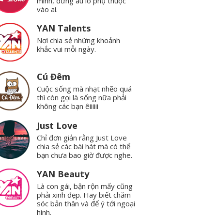
mình, đừng âu lo phụ thuộc
vào ai.
YAN Talents
Nơi chia sẻ những khoảnh
khắc vui mỗi ngày.
Cú Đêm
Cuộc sống mà nhạt nhẽo quá
thì còn gọi là sống nữa phải
không các bạn êiiiiii
Just Love
Chỉ đơn giản rằng Just Love
chia sẻ các bài hát mà có thể
bạn chưa bao giờ được nghe.
YAN Beauty
Là con gái, bận rộn mấy cũng
phải xinh đẹp. Hãy biết chăm
sóc bản thân và để ý tới ngoại
hình.