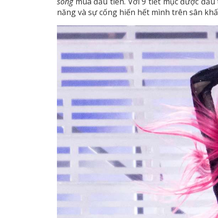
sóng
mùa đầu tiên. Với 9 tiết mục được đầu
năng và sự cống hiến hết mình trên sân khấ