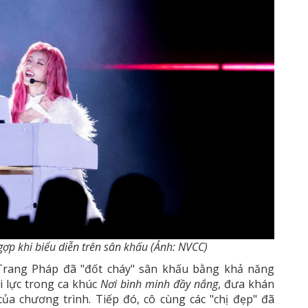
gợp khi biểu diễn trên sân khấu (Ảnh: NVCC)
 Trang Pháp đã "đốt cháy" sân khấu bằng khả năng
i lực trong ca khúc
Nơi bình minh đầy nắng
, đưa khán
a chương trình. Tiếp đó, cô cùng các "chị đẹp" đã