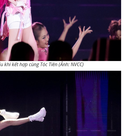
u khi kết hợp cùng Tóc Tiên (Ảnh: NVCC)