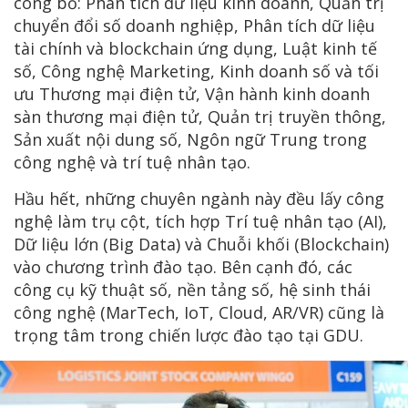
công bố: Phân tích dữ liệu kinh doanh, Quản trị
chuyển đổi số doanh nghiệp, Phân tích dữ liệu
tài chính và blockchain ứng dụng, Luật kinh tế
số, Công nghệ Marketing, Kinh doanh số và tối
ưu Thương mại điện tử, Vận hành kinh doanh
sàn thương mại điện tử, Quản trị truyền thông,
Sản xuất nội dung số, Ngôn ngữ Trung trong
công nghệ và trí tuệ nhân tạo.
Hầu hết, những chuyên ngành này đều lấy công
nghệ làm trụ cột, tích hợp Trí tuệ nhân tạo (AI),
Dữ liệu lớn (Big Data) và Chuỗi khối (Blockchain)
vào chương trình đào tạo. Bên cạnh đó, các
công cụ kỹ thuật số, nền tảng số, hệ sinh thái
công nghệ (MarTech, IoT, Cloud, AR/VR) cũng là
trọng tâm trong chiến lược đào tạo tại GDU.