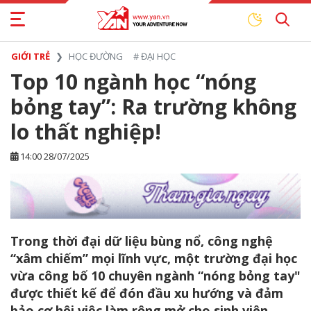
GIỚI TRẺ
HỌC ĐƯỜNG
#
ĐẠI HỌC
Top 10 ngành học “nóng
bỏng tay”: Ra trường không
lo thất nghiệp!
14:00 28/07/2025
Trong thời đại dữ liệu bùng nổ, công nghệ
“xâm chiếm” mọi lĩnh vực, một trường đại học
vừa công bố 10 chuyên ngành “nóng bỏng tay"
được thiết kế để đón đầu xu hướng và đảm
bảo cơ hội việc làm rộng mở cho sinh viên.