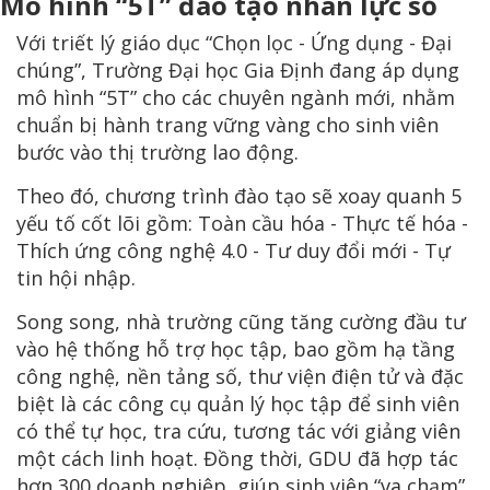
Mô hình “5T” đào tạo nhân lực số
Với triết lý giáo dục “Chọn lọc - Ứng dụng - Đại
chúng”, Trường Đại học Gia Định đang áp dụng
mô hình “5T” cho các chuyên ngành mới, nhằm
chuẩn bị hành trang vững vàng cho sinh viên
bước vào thị trường lao động.
Theo đó, chương trình đào tạo sẽ xoay quanh 5
yếu tố cốt lõi gồm: Toàn cầu hóa - Thực tế hóa -
Thích ứng công nghệ 4.0 - Tư duy đổi mới - Tự
tin hội nhập.
Song song, nhà trường cũng tăng cường đầu tư
vào hệ thống hỗ trợ học tập, bao gồm hạ tầng
công nghệ, nền tảng số, thư viện điện tử và đặc
biệt là các công cụ quản lý học tập để sinh viên
có thể tự học, tra cứu, tương tác với giảng viên
một cách linh hoạt. Đồng thời, GDU đã hợp tác
hơn 300 doanh nghiệp, giúp sinh viên “va chạm”