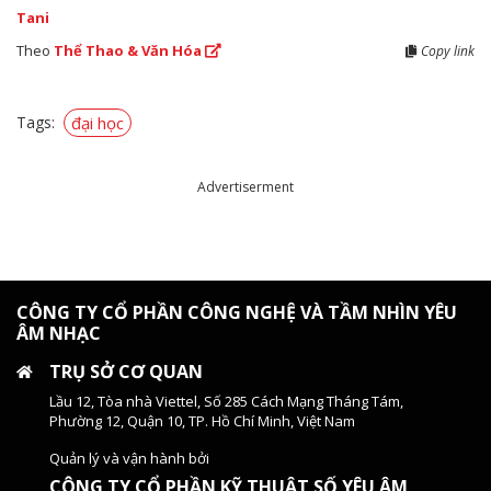
Tani
Theo
Thể Thao & Văn Hóa
Copy link
Tags:
đại học
Advertiserment
CÔNG TY CỔ PHẦN CÔNG NGHỆ VÀ TẦM NHÌN YÊU
ÂM NHẠC
TRỤ SỞ CƠ QUAN
Lầu 12, Tòa nhà Viettel, Số 285 Cách Mạng Tháng Tám,
Phường 12, Quận 10, TP. Hồ Chí Minh, Việt Nam
Quản lý và vận hành bởi
CÔNG TY CỔ PHẦN KỸ THUẬT SỐ YÊU ÂM