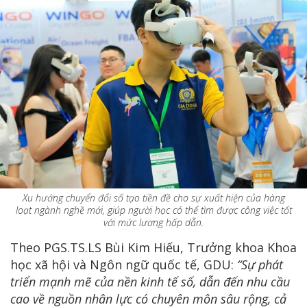
Xu hướng chuyển đổi số tạo tiền đề cho sự xuất hiện của hàng
loạt ngành nghề mới, giúp người học có thể tìm được công việc tốt
với mức lương hấp dẫn.
Theo PGS.TS.LS Bùi Kim Hiếu, Trưởng khoa Khoa
học xã hội và Ngôn ngữ quốc tế, GDU:
“Sự phát
triển mạnh mẽ của nền kinh tế số, dẫn đến nhu cầu
cao về nguồn nhân lực có chuyên môn sâu rộng, cả