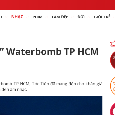
NHẠC
O
PHIM
LÀM ĐẸP
ĐỜI
GIỚI TRẺ
áy” Waterbomb TP HCM
erbomb TP HCM, Tóc Tiên đã mang đến cho khán giả
n đến âm nhạc.