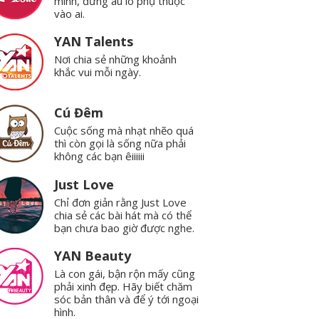
mình, đừng âu lo phụ thuộc
vào ai.
YAN Talents
Nơi chia sẻ những khoảnh
khắc vui mỗi ngày.
Cú Đêm
Cuộc sống mà nhạt nhẽo quá
thì còn gọi là sống nữa phải
không các bạn êiiiiii
Just Love
Chỉ đơn giản rằng Just Love
chia sẻ các bài hát mà có thể
bạn chưa bao giờ được nghe.
YAN Beauty
Là con gái, bận rộn mấy cũng
phải xinh đẹp. Hãy biết chăm
sóc bản thân và để ý tới ngoại
hình.