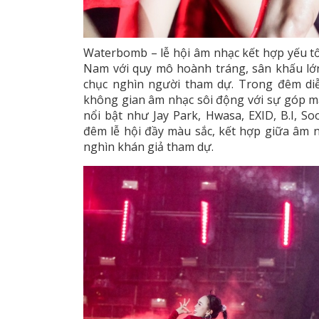
Waterbomb – lễ hội âm nhạc kết hợp yếu tố
Nam với quy mô hoành tráng, sân khấu lớn
chục nghìn người tham dự. Trong đêm d
không gian âm nhạc sôi động với sự góp mặ
nổi bật như Jay Park, Hwasa, EXID, B.I, 
đêm lễ hội đầy màu sắc, kết hợp giữa âm 
nghìn khán giả tham dự.