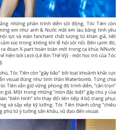
bằng những phần trình diễn sôi động, Tóc Tiên còn
hương em như anh & Nước mắt em lau bằng tình yêu
nội lực và màn fanchant chất lượng từ khán giả, tiết
cảm xúc trong không khí lễ hội sôi nổi. Bên cạnh đó,
n ra đoạn X-part hoàn toàn mới trong ca khúc NNước
ể hiện bởi Lezii (Lê Bin Thế Vỹ) - một học trò của Tóc
g.
ú, Tóc Tiên còn “gây bão” bởi loạt khoảnh khắc cực
lẫn visual đúng như tinh thần Waterbomb. Từng chia
óc Tiên vẫn giữ vững phong độ trình diễn, “cân trọn”
án giả. Một trong những “món đặc biệt” gây chú ý của
 “biến hình” khi thay đổi liên tiếp 4 bộ trang phục
ựng và sắp xếp kỹ lưỡng, Tóc Tiên thành công “chiêu
g phú từ ý tưởng sân khấu, vũ đạo đến visual.