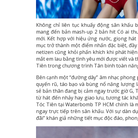
Không chỉ liên tục khuấy động sân khấu 
mang đến bản mash-up 2 bản hit Có ai t
mới. Kết hợp với hiệu ứng nước, giọng hát 
mục trở thành một điểm nhấn đặc biệt, đầy 
netizen cũng khỏi phấn khích khi phát hiệ
mắt em lau bằng tình yêu mới được viết và th
Tiên trong chương trình Tân binh toàn năn
Bên cạnh một “đường dây” âm nhạc phong ph
quyến rũ, táo bạo và bùng nổ năng lượng 
sẻ bản thân đang bị cảm ngay trước giờ G, T
từ hát đến nhảy hay giao lưu, tương tác kh
Tóc Tiên tại Waterbomb TP HCM chính là màn
ngay trực tiếp trên sân khấu. Với sự dàn d
đãi” khán giả những tiết mục độc đáo, phon